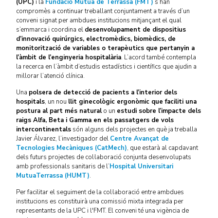
(UPC)
i la
Fundació Mútua de Terrassa (FMT)
s’han
compromès a continuar treballant conjuntament a través d’un
conveni signat per ambdues institucions mitjançant el qual
s’emmarca i coordina el
desenvolupament de dispositius
d’innovació quirúrgics, electromèdics, biomèdics, de
monitorització de variables o terapèutics que pertanyin a
l’àmbit de l’enginyeria hospitalària
. L’acord també contempla
la recerca en l’àmbit d’estudis estadístics i científics que ajudin a
millorar l’atenció clínica.
Una
polsera de detecció de pacients a l’interior dels
hospitals
, un nou
llit ginecològic ergonòmic que faciliti una
postura al part més natural
o un
estudi sobre l’impacte dels
raigs Alfa, Beta i Gamma en els passatgers de vols
intercontinentals
són alguns dels projectes en què ja treballa
Javier Álvarez, l’investigador del
Centre Avançat de
Tecnologies Mecàniques (CatMech)
, que estarà al capdavant
dels futurs projectes de col·laboració conjunta desenvolupats
amb professionals sanitaris de l’
Hospital Universitari
MutuaTerrassa (HUMT)
.
Per facilitar el seguiment de la col·laboració entre ambdues
institucions es constituirà una comissió mixta integrada per
representants de la UPC i l'FMT. El conveni té una vigència de