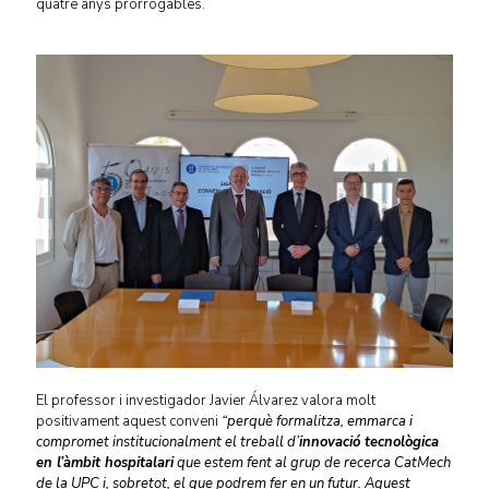
quatre anys prorrogables.
El professor i investigador Javier Álvarez valora molt
positivament aquest conveni
“perquè formalitza, emmarca i
compromet institucionalment el treball d’
innovació tecnològica
en l’àmbit hospitalari
que estem fent al grup de recerca CatMech
de la UPC i, sobretot, el que podrem fer en un futur. Aquest