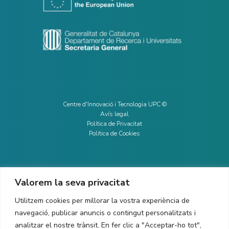
Centre d'Innovació i Tecnologia UPC ©
Avís legal
Política de Privacitat
Política de Cookies
Valorem la seva privacitat
CONTACTE
Utilitzem cookies per millorar la vostra experiència de
Ed. K2M (Planta 1, Oficina 106)
C/ Jordi Girona 1-3
navegació, publicar anuncis o contingut personalitzats i
08034 Barcelona (Espanya)
analitzar el nostre trànsit. En fer clic a "Acceptar-ho tot",