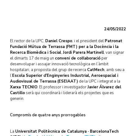
24/05/2022
El rector de la UPC,
Daniel Crespo
, i el president del
Patronat
Fundació Mútua de Terrassa (FMT) per a la Docència i la
Recerca Biomèdica i Social
,
Jordi Parera Martinell
, van signar
el dimarts 17 de maig un
conveni de col·laboració
per
desenvolupar i assajar innovació tecnològica en l’àmbit
hospitalari, a proposta del grup de recerca
CatMech
, amb seu a
l’
Escola Superior d’Enginyeries Industrial, Aeroespacial i
Audiovisual de Terrassa (ESEIAAT)
de la UPC i integrat a la
Xarxa TECNIO
. El professor i investigador
Javier Álvarez del
Castillo
serà qui coordinarà i liderarà els projectes que es
generin.
Compromís de quatre anys prorrogables
La
Universitat Politècnica de Catalunya · BarcelonaTech