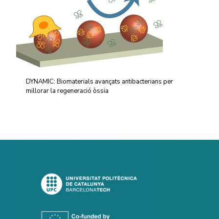
DYNAMIC: Biomaterials avançats antibacterians per
millorar la regeneració òssia