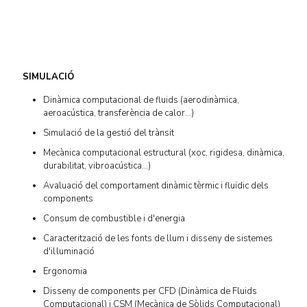
SIMULACIÓ
Dinàmica computacional de fluids (aerodinàmica,
aeroacústica, transferència de calor...)
Simulació de la gestió del trànsit
Mecànica computacional estructural (xoc, rigidesa, dinàmica,
durabilitat, vibroacústica...)
Avaluació del comportament dinàmic tèrmic i fluïdic dels
components
Consum de combustible i d'energia
Caracterització de les fonts de llum i disseny de sistemes
d'il·luminació
Ergonomia
Disseny de components per CFD (Dinàmica de Fluids
Computacional) i CSM (Mecànica de Sòlids Computacional)