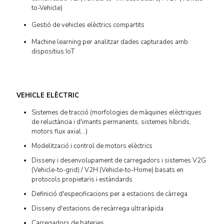
to-Vehicle)
Gestió de vehicles elèctrics compartits
Machine learning per analitzar dades capturades amb
dispositius IoT
VEHICLE ELÈCTRIC
Sistemes de tracció (morfologies de màquines elèctriques
de reluctància i d'imants permanents, sistemes híbrids,
motors flux axial…)
Modelització i control de motors elèctrics
Disseny i desenvolupament de carregadors i sistemes V2G
(Vehicle-to-grid) / V2H (Vehicle-to-Home) basats en
protocols propietaris i estàndards
Definició d'especificacions per a estacions de càrrega
Disseny d'estacions de recàrrega ultraràpida
Carregadors de bateries