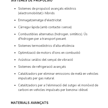
SISTEMES DE PROPULSIÓ
Sistemes de propulsió avançats elèctrics
(electromobilitat) i híbrids
Emmagatzematge d'electricitat
Càrrega ràpida (amb contacte i sense)
Combustibles alternatius (hidrogen, sintètics). Ús
d'hidrogen per a transport pesant.
Sistemes termoelèctrics d'alta eficiència
Optimització de motors d'ions en combustió
Acústica i anàlisi del senyal de vibració
Sistemes de refrigeració avançats
Catalitzadors per eliminar emissions de metà en vehicles
impulsats per gas natural
Catalitzadors per a l'eliminació del sutge i el monòxid de
carboni en vehicles impulsats per benzina i dièsel
MATERIALS AVANÇATS