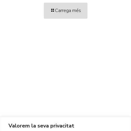
Carrega més
Centre d'Innovació i Tecnologia UPC ©
Avís legal
Política de Privacitat
Política de Cookies
Valorem la seva privacitat
CONTACTE