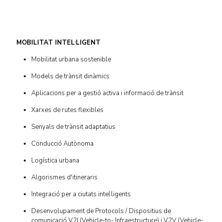
MOBILITAT INTEL·LIGENT
Mobilitat urbana sostenible
Models de trànsit dinàmics
Aplicacions per a gestió activa i informació de trànsit
Xarxes de rutes flexibles
Senyals de trànsit adaptatius
Conducció Autònoma
Logística urbana
Algorismes d'itineraris
Integració per a ciutats intel·ligents
Desenvolupament de Protocols / Dispositius de
comunicació V2I (Vehicle-to- Infraestructure) i V2V (Vehicle-