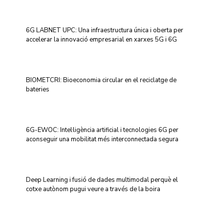
6G LABNET UPC: Una infraestructura única i oberta per
accelerar la innovació empresarial en xarxes 5G i 6G
BIOMETCRI: Bioeconomia circular en el reciclatge de
bateries
6G-EWOC: Intel·ligència artificial i tecnologies 6G per
aconseguir una mobilitat més interconnectada segura
Deep Learning i fusió de dades multimodal perquè el
cotxe autònom pugui veure a través de la boira