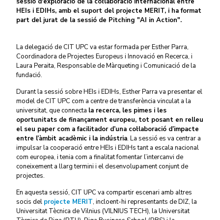
sessió d'exploració de la col·laboració internacional entre
HEIs i EDIHs, amb el suport del projecte MERIT, i ha format
part del jurat de la sessió de Pitching "AI in Action".
La delegació de CIT UPC va estar formada per Esther Parra,
Coordinadora de Projectes Europeus i Innovació en Recerca, i
Laura Peraita, Responsable de Màrqueting i Comunicació de la
fundació.
Durant la sessió sobre HEIs i EDIHs, Esther Parra va presentar el
model de CIT UPC com a centre de transferència vinculat a la
universitat, que connecta
la recerca, les pimes i les
oportunitats de finançament europeu, tot posant en relleu
el seu paper com a facilitador d’una col·laboració d’impacte
entre l’àmbit acadèmic i la indústria
. La sessió es va centrar a
impulsar la cooperació entre HEIs i EDIHs tant a escala nacional
com europea, i tenia com a finalitat fomentar l’intercanvi de
coneixement a llarg termini i el desenvolupament conjunt de
projectes.
En aquesta sessió, CIT UPC va compartir escenari amb altres
socis del
projecte MERIT
, incloent-hi representants de DIZ, la
Universitat Tècnica de Vilnius (VILNIUS TECH), la Universitat