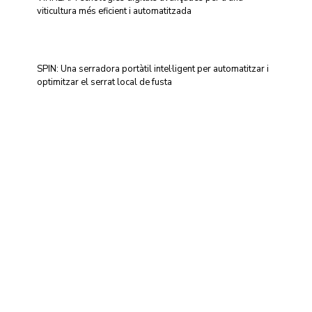
viticultura més eficient i automatitzada
SPIN: Una serradora portàtil intel·ligent per automatitzar i
optimitzar el serrat local de fusta
Centre d'Innovació i Tecnologia UPC ©
Avís legal
Política de Privacitat