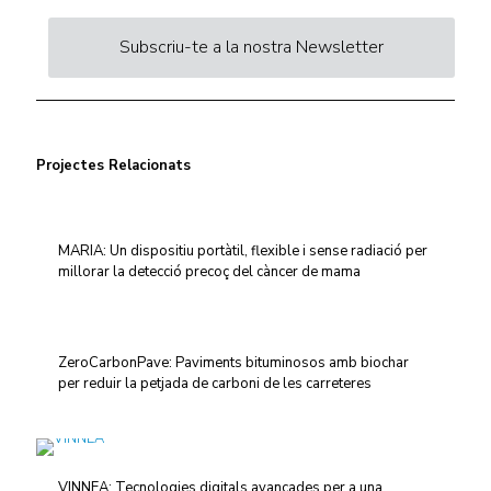
Subscriu-te a la nostra Newsletter
Projectes Relacionats
MARIA: Un dispositiu portàtil, flexible i sense radiació per
millorar la detecció precoç del càncer de mama
ZeroCarbonPave: Paviments bituminosos amb biochar
per reduir la petjada de carboni de les carreteres
VINNEA: Tecnologies digitals avançades per a una