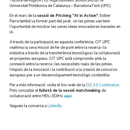
Tècnica de Riga (RTU), Riga Business School (RBS) i la
Universitat Politècnica de Catalunya – BarcelonaTech (UPC).
En el marc de la
sessió de Pitching "AI in Action"
, Esther
Parra també va formar part del jurat , on les pimes van tenir
l'oportunitat de mostrar les seves idees innovadores basades en
IA.
A través de la participació en aquesta conferència, CIT UPC
reafirma la seva missió de fer de pont entre la recerca i la
indústria a través de la transferència tecnològica i la col·laboració
en projectes europeus. CIT UPC està compromès amb la
connexió entre la recerca i les necessitats reals de les pimes,
l’impuls de la innovació i la contribució a la creació de consorcis
europeus per a un desenvolupament tecnològic sostenible.
Per a més informació, visita el lloc web de la
DIZ 4.0 Conference
.
Pots consultar el
fulletó de la sessió matchmaking
de
col·laboració entre HEIs i EDIHs
aquí
.
Segueix la conversa a
LinkedIn
.