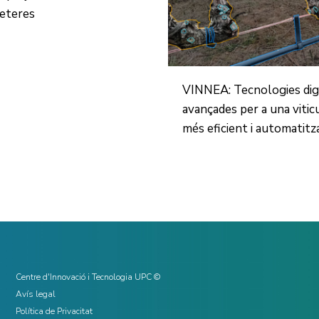
reteres
VINNEA: Tecnologies dig
avançades per a una vitic
més eficient i automatitz
Centre d'Innovació i Tecnologia UPC ©
Avís legal
Política de Privacitat