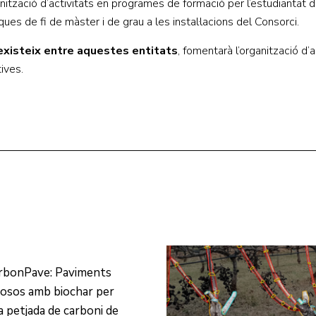
ganització d’activitats en programes de formació per l’estudiantat d
ques de fi de màster i de grau a les instal·lacions del Consorci.
 existeix entre aquestes entitats
, fomentarà l’organització d’a
tives.
rbonPave: Paviments
osos amb biochar per
la petjada de carboni de