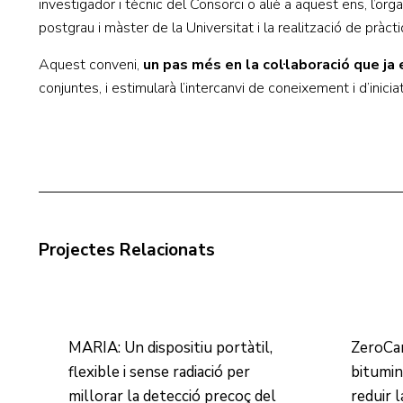
investigador i tècnic del Consorci o aliè a aquest ens, l’or
postgrau i màster de la Universitat i la realització de pràcti
Aquest conveni,
un pas més en la col·laboració que ja
conjuntes, i estimularà l’intercanvi de coneixement i d’inicia
Projectes Relacionats
MARIA: Un dispositiu portàtil,
ZeroCa
flexible i sense radiació per
bitumin
millorar la detecció precoç del
reduir 