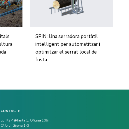
itals
SPIN: Una serradora portàtil
ultura
intel·ligent per automatitzar i
ada
optimitzar el serrat local de
fusta
CONTACTE
Ed. K2M (Planta 1, Oficina 106)
C/ Jordi Girona 1-3