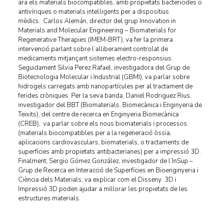
ara els materials biocompatibles, amb propietats bactericides o
antivíriques o materials intel·ligents per a dispositius
mèdics. Carlos Alemán, director del grup Innovation in
Materials and Molecular Engineering – Biomaterials for
Regenerative Therapies (IMEM-BRT), va fer la primera
intervenció parlant sobre l’alliberament controlat de
medicaments mitjançant sistemes electro-responsius.
Seguidament Silvia Perez Rafael, investigadora del Grup de
Biotecnologia Molecular i Industrial (GBMI), va parlar sobre
hidrogels carregats amb nanopartícules per al tractament de
ferides cròniques. Per la seva banda, Daniel Rodriguez Rius,
investigador del BBT (Biomaterials, Biomecànica i Enginyeria de
Teixits), del centre de recerca en Enginyeria Biomecànica
(CREB), va parlar sobre els nous biomaterials i processos
(materials biocompatibles per a la regeneració òssia,
aplicacions cardiovasculars, biomaterials, o tractaments de
superfícies amb propietats antibacterianes) per a impressió 3D.
Finalment, Sergio Gómez González, investigador de l’InSup –
Grup de Recerca en Interacció de Superfícies en Bioenginyeria i
Ciència dels Materials, va explicar com el Disseny 3D i
Impressió 3D poden ajudar a millorar les propietats de les
estructures materials.