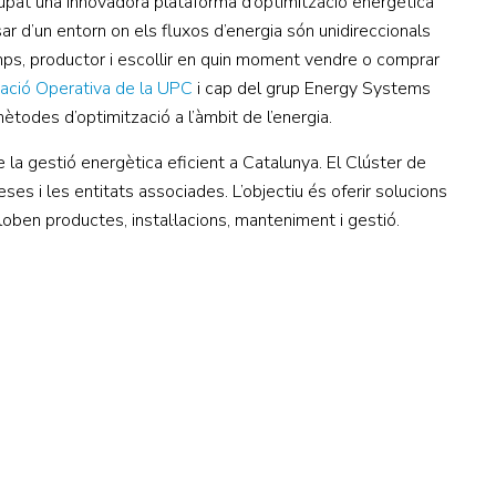
upat una innovadora plataforma d’optimització energètica
ssar d’un entorn on els fluxos d’energia són unidireccionals
emps, productor i escollir en quin moment vendre o comprar
gació Operativa de la UPC
i cap del grup Energy Systems
ls mètodes d’optimització a l’àmbit de l’energia.
la gestió energètica eficient a Catalunya. El Clúster de
ses i les entitats associades. L’objectiu és oferir solucions
oben productes, instal·lacions, manteniment i gestió.
CONTACTE