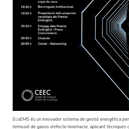
EcoEMS és un innovador sistema de gestió energètica per a 
l’emissió de gasos d’efecte hivernacle, aplicant tècniques d’