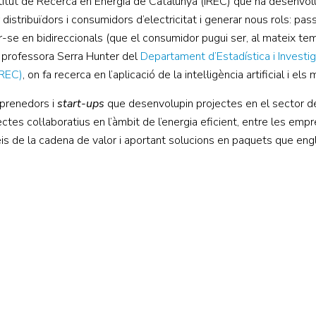
stitut de Recerca en Energia de Catalunya (IREC) que ha desenvol
ar distribuïdors i consumidors d’electricitat i generar nous rols: pa
r-se en bidireccionals (que el consumidor pugui ser, al mateix t
, professora Serra Hunter del
Departament d’Estadística i Investi
IREC)
, on fa recerca en l’aplicació de la intel·ligència artificial i e
mprenedors i
start-ups
que desenvolupin projectes en el sector de 
tes col·laboratius en l’àmbit de l’energia eficient, entre les empre
eis de la cadena de valor i aportant solucions en paquets que engl
Centre d'Innovació i Tecnologia UPC ©
Avís legal