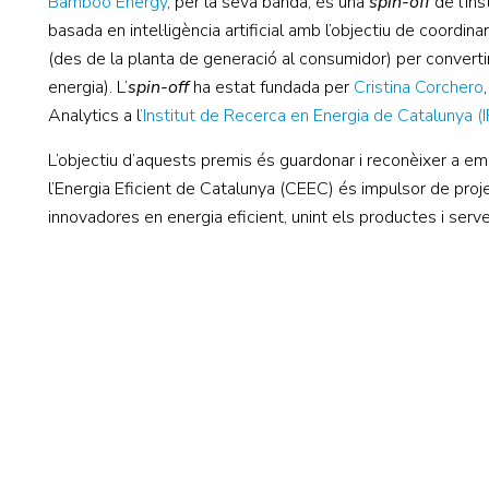
Bamboo Energy
, per la seva banda, és una
spin-off
de l’In
basada en intel·ligència artificial amb l’objectiu de coordin
(des de la planta de generació al consumidor) per converti
energia). L’
spin-off
ha estat fundada per
Cristina Corchero
Analytics a l
’Institut de Recerca en Energia de Catalunya (
L’objectiu d’aquests premis és guardonar i reconèixer a e
l’Energia Eficient de Catalunya (CEEC) és impulsor de projec
innovadores en energia eficient, unint els productes i serv