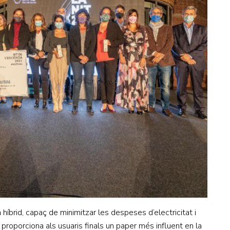
íbrid, capaç de minimitzar les despeses d’electricitat i
e proporciona als usuaris finals un paper més influent en la