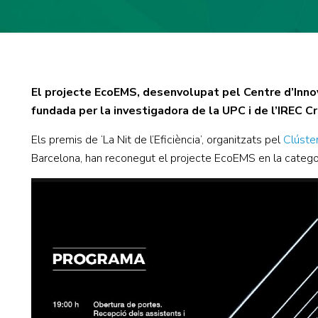
El projecte EcoEMS, desenvolupat pel Centre d’Inno
fundada per la investigadora de la UPC i de l’IREC Cri
Els premis de ‘La Nit de l’Eficiència’, organitzats pel
Clúster
Barcelona, han reconegut el projecte EcoEMS en la categoria