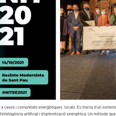
cases i comunitats energètiques locals. Es tracta d’un sistema h
intel·ligència artificial i d’optimització energètica. Un mètode qu