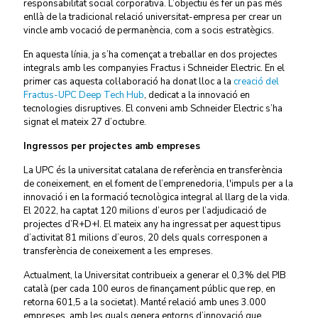
responsabilitat social corporativa. L’objectiu és fer un pas més
enllà de la tradicional relació universitat-empresa per crear un
vincle amb vocació de permanència, com a socis estratègics.
En aquesta línia, ja s’ha començat a treballar en dos projectes
integrals amb les companyies Fractus i Schneider Electric. En el
primer cas aquesta col·laboració ha donat lloc a la
creació del
Fractus-UPC Deep Tech Hub
, dedicat a la innovació en
tecnologies disruptives. El conveni amb Schneider Electric s’ha
signat el mateix 27 d’octubre.
Ingressos per projectes amb empreses
La UPC és la universitat catalana de referència en transferència
de coneixement, en el foment de l’emprenedoria, l'impuls per a la
innovació i en la formació tecnològica integral al llarg de la vida.
El 2022, ha captat 120 milions d’euros per l’adjudicació de
projectes d’R+D+I. El mateix any ha ingressat per aquest tipus
d’activitat 81 milions d’euros, 20 dels quals corresponen a
transferència de coneixement a les empreses.
Actualment, la Universitat contribueix a generar el 0,3% del PIB
català (per cada 100 euros de finançament públic que rep, en
retorna 601,5 a la societat). Manté relació amb unes 3.000
empreses, amb les quals genera entorns d’innovació que