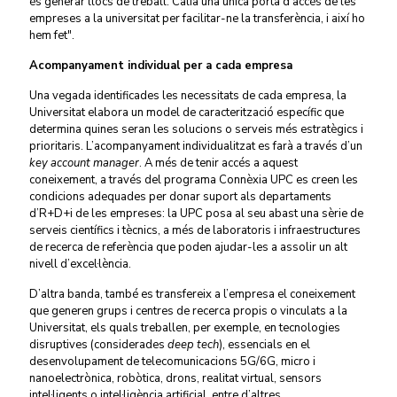
és generar llocs de treball. Calia una única porta d'accés de les
empreses a la universitat per facilitar-ne la transferència, i així ho
hem fet".
Acompanyament individual per a cada empresa
Una vegada identificades les necessitats de cada empresa, la
Universitat elabora un model de caracterització específic que
determina quines seran les solucions o serveis més estratègics i
prioritaris. L’acompanyament individualitzat es farà a través d’un
key account manager
. A més de tenir accés a aquest
coneixement, a través del programa Connèxia UPC es creen les
condicions adequades per donar suport als departaments
d’R+D+i de les empreses: la UPC posa al seu abast una sèrie de
serveis científics i tècnics, a més de laboratoris i infraestructures
de recerca de referència que poden ajudar-les a assolir un alt
nivell d’excel·lència.
D’altra banda, també es transfereix a l’empresa el coneixement
que generen grups i centres de recerca propis o vinculats a la
Universitat, els quals treballen, per exemple, en tecnologies
disruptives (considerades
deep tech
), essencials en el
desenvolupament de telecomunicacions 5G/6G, micro i
nanoelectrònica, robòtica, drons, realitat virtual, sensors
intel·ligents o intel·ligència artificial, entre d’altres.