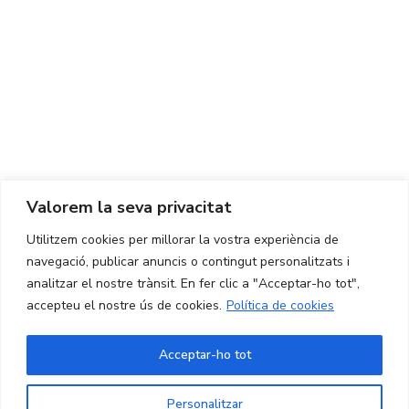
Centre d'Innovació i Tecnologia UPC ©
Avís legal
Política de Privacitat
Política de Cookies
Valorem la seva privacitat
CONTACTE
Utilitzem cookies per millorar la vostra experiència de
Ed. K2M (Planta 1, Oficina 106)
C/ Jordi Girona 1-3
navegació, publicar anuncis o contingut personalitzats i
08034 Barcelona (Espanya)
analitzar el nostre trànsit. En fer clic a "Acceptar-ho tot",
accepteu el nostre ús de cookies.
Política de cookies
+34 93 405 44 03
info.cit@upc.edu
Acceptar-ho tot
Copyright ©
2026
CIT UPC. All rights reserved.
Personalitzar