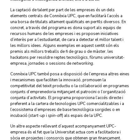
La
captació de talent per part de les empreses és un dels
elements centrals de Connèxia UPC, que en facilitarà l’accés a
una borsa de titulats altament qualificats en perfils diversos. En
concret, a través del programa es dona suport als equips de
recursos humans de les empreses i es proposen iniciatives
d’interès per a l’estudiantat, de cara a detectar el millor talent i
les millors idees. Alguns exemples en aquest sentit són els
premis als millors treballs de fi de grau o de màster, les
hackatons per resoldre reptes tecnològics, fòrums universitat-
empresa, jornades o sessions de
networking
.
Connèxia UPC també posa a disposició de l’empresa altres eines
i mecanismes que faciliten la innovació, promouen la
competitivitat del teixit productiu o la col·laboració en programes
conjunts d’emprenedoria mitjançant el patrocini o l’organització
conjunta d’activitats. El programa proporciona l’accés directe i
preferent a la cartera de tecnologies UPC comercialitzables i a
l’ecosistema d’empreses de base tecnològica sorgides o en
incubació (
start-up
i
spin-off
) als espais de la UPC.
Un altre aspecte rellevant d’aquest acompanyament UPC-
empresa és el fet que la Universitat actua com a facilitadora i
sòcia en projectes i consorcis que obtenen gran finançament.