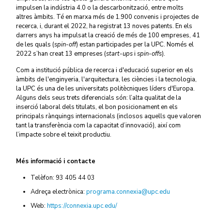
impulsen la indústria 4.0 o la descarbonització, entre molts
altres àmbits. Té en marxa més de 1.900 convenis i projectes de
recerca, i, durant el 2022, ha registrat 13 noves patents. En els
darrers anys ha impulsat la creació de més de 100 empreses, 41
de les quals (
spin-off
) estan participades per la UPC. Només el
2022 s’han creat 13 empreses (
start-ups
i
spin-offs
).
Com a institució pública de recerca i d'educació superior en els
àmbits de l'enginyeria, l'arquitectura, les ciències i la tecnologia,
la UPC és una de les universitats politècniques líders d'Europa.
Alguns dels seus trets diferencials són: l’alta qualitat de la
inserció laboral dels titulats, el bon posicionament en els
principals rànquings internacionals (inclosos aquells que valoren
tant la transferència com la capacitat d’innovació), així com
l’impacte sobre el teixit productiu.
Més informació i contacte
Telèfon: 93 405 44 03
Adreça electrònica:
programa.connexia@upc.edu
Web:
https://connexia.upc.edu/