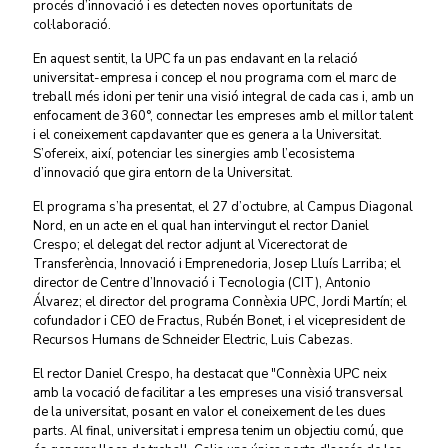
procés d’innovació i es detecten noves oportunitats de
col·laboració.
En aquest sentit, la UPC fa un pas endavant en la relació
universitat-empresa i concep el nou programa com el marc de
treball més idoni per tenir una visió integral de cada cas i, amb un
enfocament de 360°, connectar les empreses amb el millor talent
i el coneixement capdavanter que es genera a la Universitat.
S’ofereix, així, potenciar les sinergies amb l’ecosistema
d’innovació que gira entorn de la Universitat.
El programa s’ha presentat, el 27 d’octubre, al Campus Diagonal
Nord, en un acte en el qual han intervingut el rector Daniel
Crespo; el delegat del rector adjunt al Vicerectorat de
Transferència, Innovació i Emprenedoria, Josep Lluís Larriba; el
director de Centre d’Innovació i Tecnologia (CIT), Antonio
Álvarez; el director del programa Connèxia UPC, Jordi Martín; el
cofundador i CEO de Fractus, Rubén Bonet, i el vicepresident de
Recursos Humans de Schneider Electric, Luis Cabezas.
El rector Daniel Crespo, ha destacat que "Connèxia UPC neix
amb la vocació de facilitar a les empreses una visió transversal
de la universitat, posant en valor el coneixement de les dues
parts. Al final, universitat i empresa tenim un objectiu comú, que