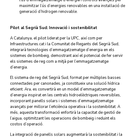
l’ús d’emmagatzematge d’energia i controls avançats per
maximitzar l’ús d’energies renovables en una instal·lació de
generació d’hidrogen renovable.
Pilot al Segrià Sud: Innovació i sostenibilitat
A Catalunya, el pilot liderat per
la UPC, així com per
Infraestructures.cat i la Comunitat de Regants del Segrià Sud,
integrarà tecnologies d’emmagatzematge d’energia en els
sistemes de bombeig, demostrant així el potencial de fer servir
els sistemes de reg com a mitjà per l’emmagatzematge
d’energia.
El sistema de reg del Segrià Sud, format per múltiples basses
connectades per canonades, ja constitueix una solució hídrica
eficient. Ara, es convertirà en un model d’emmagatzematge
d’energia inspirat en les centrals hidroelèctriques reversibles,
incorporant panells solars i sistemes d’emmagatzematge
avançats per millorar l’eficiència operativa i la sostenibilitat. A
més, aquesta transformació enfortirà la capacitat de gestió de
l’aigua, optimitzant les operacions de bombeig i reduint els
costos d’operació.
La integració de panells solars augmentarà la sostenibilitat i la