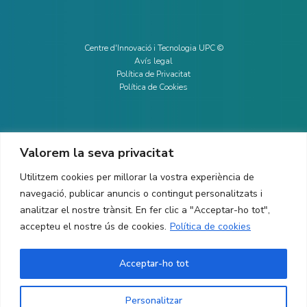
Centre d'Innovació i Tecnologia UPC ©
Avís legal
Política de Privacitat
Política de Cookies
Valorem la seva privacitat
CONTACTE
Utilitzem cookies per millorar la vostra experiència de
Ed. K2M (Planta 1, Oficina 106)
C/ Jordi Girona 1-3
navegació, publicar anuncis o contingut personalitzats i
08034 Barcelona (Espanya)
analitzar el nostre trànsit. En fer clic a "Acceptar-ho tot",
accepteu el nostre ús de cookies.
Política de cookies
+34 93 405 44 03
info.cit@upc.edu
Acceptar-ho tot
Copyright ©
2026
CIT UPC. All rights reserved.
Personalitzar