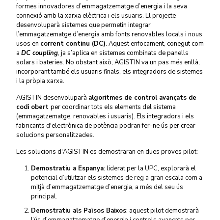
formes innovadores d’emmagatzematge d’energia i la seva
connexió amb la xarxa elèctrica i els usuaris. El projecte
desenvoluparà sistemes que permetin integrar
l’emmagatzematge d’energia amb fonts renovables locals i nous
usos en
corrent continu (DC)
. Aquest enfocament, conegut com
a
DC coupling
, ja s’aplica en sistemes combinats de panells
solars i bateries. No obstant això, AGISTIN va un pas més enllà,
incorporant també els usuaris finals, els integradors de sistemes
i la pròpia xarxa.
AGISTIN desenvoluparà
algoritmes de control avançats de
codi obert
per coordinar tots els elements del sistema
(emmagatzematge, renovables i usuaris). Els integradors i els
fabricants d'electrònica de potència podran fer-ne ús per crear
solucions personalitzades.
Les solucions d'AGISTIN es demostraran en dues proves pilot:
Demostratiu a Espanya
: liderat per la UPC, explorarà el
potencial d’utilitzar els sistemes de reg a gran escala com a
mitjà d’emmagatzematge d’energia, a més del seu ús
principal
.
Demostratiu als Països Baixos
: aquest pilot demostrarà