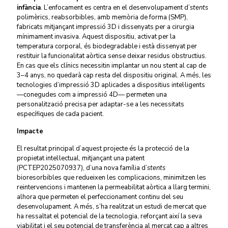
infància
. L’enfocament es centra en el desenvolupament d’
stents
polimèrics, reabsorbibles, amb memòria de forma (SMP),
fabricats mitjançant impressió 3D i dissenyats per a cirurgia
mínimament invasiva. Aquest dispositiu, activat per la
temperatura corporal, és biodegradable i està dissenyat per
restituir la funcionalitat aòrtica sense deixar residus obstructius.
En cas que els clínics necessitin implantar un nou stent al cap de
3–4 anys, no quedarà cap resta del dispositiu original. A més, les
tecnologies d’impressió 3D aplicades a dispositius intel·ligents
—conegudes com a impressió 4D— permeten una
personalització precisa per adaptar-se a les necessitats
específiques de cada pacient.
Impacte
El resultat principal d’aquest projecte és la protecció de la
propietat intel·lectual, mitjançant una patent
(PCTEP2025070937), d’una nova família d’
stents
bioresorbibles que redueixen les complicacions, minimitzen les
reintervencions i mantenen la permeabilitat aòrtica a llarg termini,
alhora que permeten el perfeccionament continu del seu
desenvolupament. A més, s’ha realitzat un estudi de mercat que
ha ressaltat el potencial de la tecnologia, reforçant així la seva
viabilitat i el seu potencial de transferència al mercat cap a altres