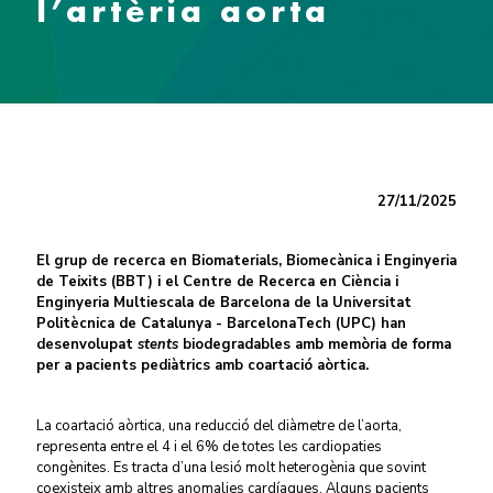
l’artèria aorta
27/11/2025
El grup de recerca en Biomaterials, Biomecànica i Enginyeria
de Teixits (BBT) i el Centre de Recerca en Ciència i
Enginyeria Multiescala de Barcelona de la Universitat
Politècnica de Catalunya - BarcelonaTech (UPC) han
desenvolupat
stents
biodegradables amb memòria de forma
per a pacients pediàtrics amb coartació aòrtica.
La coartació aòrtica, una reducció del diàmetre de l’aorta,
representa entre el 4 i el 6% de totes les cardiopaties
congènites. Es tracta d’una lesió molt heterogènia que sovint
coexisteix amb altres anomalies cardíaques. Alguns pacients