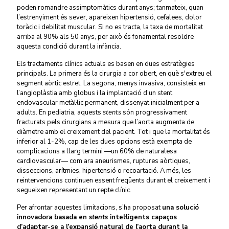
poden romandre assimptomàtics durant anys; tanmateix, quan
l’estrenyiment és sever, apareixen hipertensió, cefalees, dolor
toràcic i debilitat muscular. Si no es tracta, la taxa de mortalitat
arriba al 90% als 50 anys, per això és fonamental resoldre
aquesta condició durant la infància.
Els tractaments clínics actuals es basen en dues estratègies
principals. La primera és la cirurgia a cor obert, en què s'extreu el
segment aòrtic estret. La segona, menys invasiva, consisteix en
l’angioplàstia amb globus i la implantació d’un stent
endovascular metàl·lic permanent, dissenyat inicialment per a
adults. En pediatria, aquests
stents
són progressivament
fracturats pels cirurgians a mesura que l’aorta augmenta de
diàmetre amb el creixement del pacient. Tot i que la mortalitat és
inferior al 1-2%, cap de les dues opcions està exempta de
complicacions a llarg termini —un 60% de naturalesa
cardiovascular— com ara aneurismes, ruptures aòrtiques,
disseccions, arítmies, hipertensió o recoartació. A més, les
reintervencions continuen essent freqüents durant el creixement i
segueixen representant un repte clínic.
Per afrontar aquestes limitacions, s’ha proposat
una solució
innovadora basada en
stents
intel·ligents capaços
d’adaptar-se a l’expansió natural de l’aorta durant la