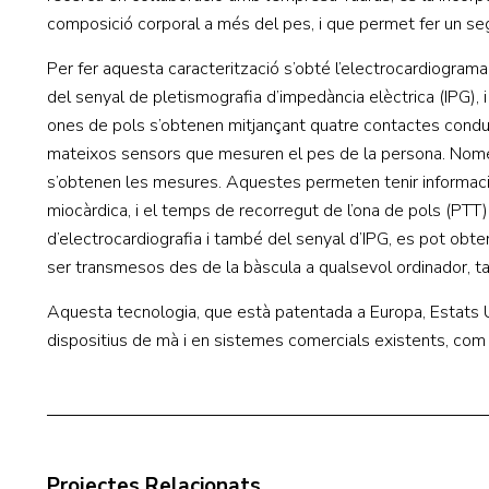
composició corporal a més del pes, i que permet fer un se
Per fer aquesta caracterització s’obté l’electrocardiograma (
del senyal de pletismografia d’impedància elèctrica (IPG), i
ones de pols s’obtenen mitjançant quatre contactes conduct
mateixos sensors que mesuren el pes de la persona. Només 
s’obtenen les mesures. Aquestes permeten tenir informació 
miocàrdica, i el temps de recorregut de l’ona de pols (PTT), 
d’electrocardiografia i també del senyal d’IPG, es pot obte
ser transmesos des de la bàscula a qualsevol ordinador, tau
Aquesta tecnologia, que està patentada a Europa, Estats Un
dispositius de mà i en sistemes comercials existents, com
Projectes Relacionats