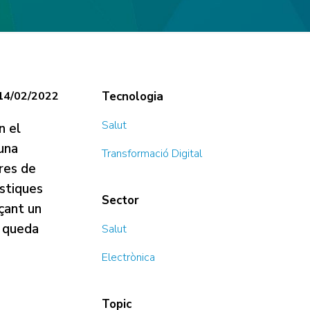
14/02/2022
Tecnologia
Salut
n el
una
Transformació Digital
tres de
ístiques
Sector
çant un
t queda
Salut
Electrònica
Topic