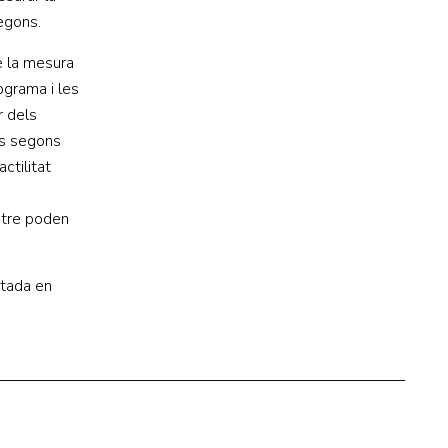
egons.
de la mesura
ograma i les
r dels
cs segons
ctilitat
metre poden
ntada en