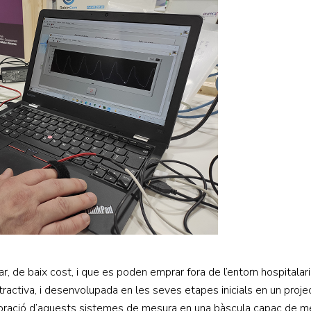
r, de baix cost, i que es poden emprar fora de l’entorn hospitalari 
atractiva, i desenvolupada en les seves etapes inicials en un proj
rporació d’aquests sistemes de mesura en una bàscula capaç de me