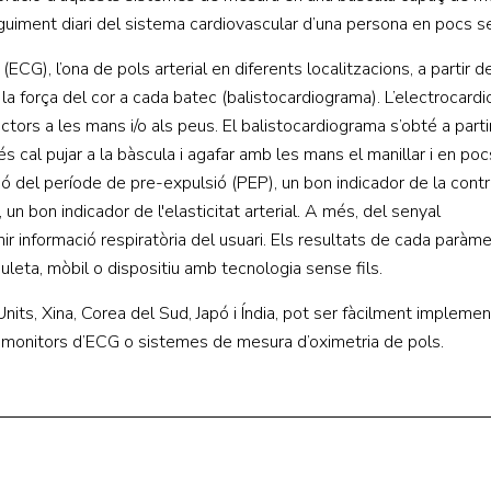
guiment diari del sistema cardiovascular d’una persona en pocs s
ECG), l’ona de pols arterial en diferents localitzacions, a partir 
 la força del cor a cada batec (balistocardiograma). L’electrocardi
ors a les mans i/o als peus. El balistocardiograma s’obté a parti
cal pujar a la bàscula i agafar amb les mans el manillar i en po
del període de pre-expulsió (PEP), un bon indicador de la contra
un bon indicador de l'elasticitat arterial. A més, del senyal
nir informació respiratòria del usuari. Els resultats de cada parà
leta, mòbil o dispositiu amb tecnologia sense fils.
its, Xina, Corea del Sud, Japó i Índia, pot ser fàcilment impleme
 monitors d’ECG o sistemes de mesura d’oximetria de pols.