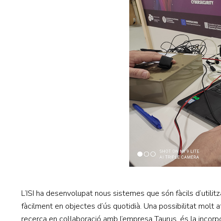
L’ISI ha desenvolupat nous sistemes que són fàcils d’utilitza
fàcilment en objectes d’ús quotidià. Una possibilitat molt 
recerca en col·laboració amb l’empresa Taurus, és la inco