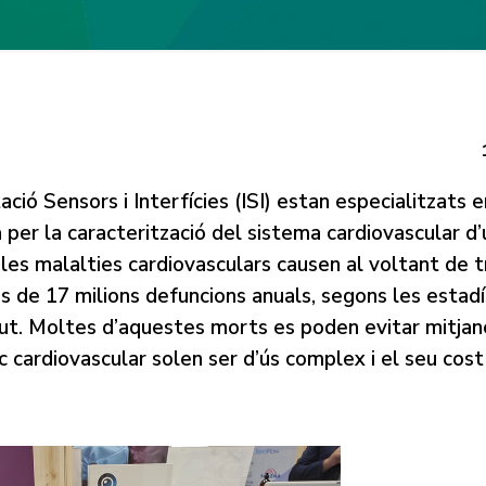
ió Sensors i Interfícies (ISI) estan especialitzats e
er la caracterització del sistema cardiovascular d’
 les malalties cardiovasculars causen al voltant de 
 de 17 milions defuncions anuals, segons les estad
lut. Moltes d’aquestes morts es poden evitar mitjan
c cardiovascular solen ser d’ús complex i el seu cos