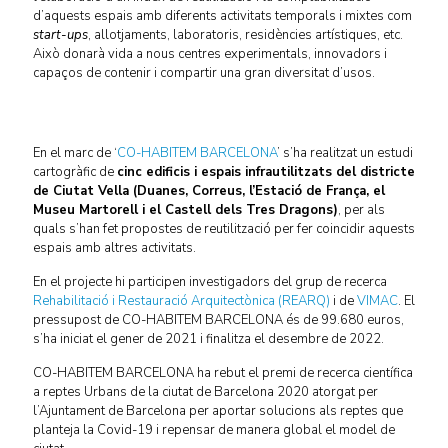
d’aquests espais amb diferents activitats temporals i mixtes com
start-ups
, allotjaments, laboratoris, residències artístiques, etc.
Això donarà vida a nous centres experimentals, innovadors i
capaços de contenir i compartir una gran diversitat d’usos.
En el marc de ‘
CO-HABITEM BARCELONA
’ s’ha realitzat un estudi
cartogràfic de
cinc edificis i espais infrautilitzats del districte
de Ciutat Vella (Duanes, Correus, l’Estació de França, el
Museu Martorell i el Castell dels Tres Dragons)
, per als
quals s’han fet propostes de reutilització per fer coincidir aquests
espais amb altres activitats.
En el projecte hi participen investigadors del grup de recerca
Rehabilitació i Restauració Arquitectònica (REARQ)
i de
VIMAC
. El
pressupost de CO-HABITEM BARCELONA és de 99.680 euros,
s’ha iniciat el gener de 2021 i finalitza el desembre de 2022.
CO-HABITEM BARCELONA ha rebut el premi de recerca científica
a reptes Urbans de la ciutat de Barcelona 2020 atorgat per
l’Ajuntament de Barcelona per aportar solucions als reptes que
planteja la Covid-19 i repensar de manera global el model de