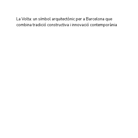
La Volta: un símbol arquitectònic per a Barcelona que
combina tradició constructiva i innovació contemporània
Centre d'Innovació i Tecnologia UPC ©
Avís legal
Política de Privacitat
Política de Cookies