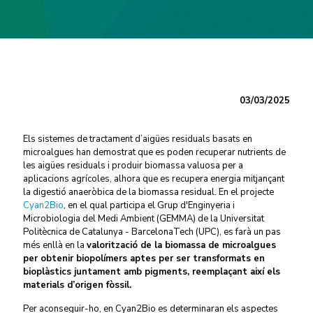
03/03/2025
Els sistemes de tractament d’aigües residuals basats en
microalgues han demostrat que es poden recuperar nutrients de
les aigües residuals i produir biomassa valuosa per a
aplicacions agrícoles, alhora que es recupera energia mitjançant
la digestió anaeròbica de la biomassa residual. En el projecte
Cyan2Bio
, en el qual participa el Grup d'Enginyeria i
Microbiologia del Medi Ambient (GEMMA) de la Universitat
Politècnica de Catalunya - BarcelonaTech (UPC), es farà un pas
més enllà en la
valorització de la biomassa de microalgues
per obtenir biopolímers aptes per ser transformats en
bioplàstics juntament amb pigments, reemplaçant així els
materials d’origen fòssil.
Per aconseguir-ho, en Cyan2Bio es determinaran els aspectes