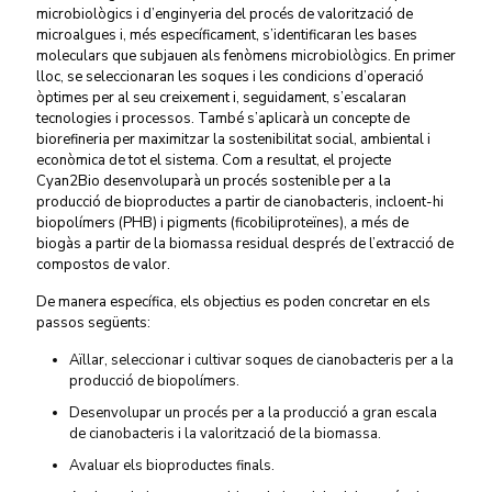
microbiològics i d’enginyeria del procés de valorització de
microalgues i, més específicament, s’identificaran les bases
moleculars que subjauen als fenòmens microbiològics. En primer
lloc, se seleccionaran les soques i les condicions d’operació
òptimes per al seu creixement i, seguidament, s’escala­ran
tecnologies i processos. També s’aplicarà un concepte de
biorefineria per maximitzar la sostenibilitat social, ambiental i
econòmica de tot el sistema. Com a resultat, el projecte
Cyan2Bio desenvoluparà un procés sostenible per a la
producció de bioproductes a partir de cianobacteris, incloent-hi
biopolímers (PHB) i pigments (ficobiliproteïnes), a més de
biogàs a partir de la biomassa residual després de l’extracció de
compostos de valor.
De manera específica, els objectius es poden concretar en els
passos següents:
Aïllar, seleccionar i cultivar soques de cianobacteris per a la
producció de biopolímers.
Desenvolupar un procés per a la producció a gran escala
de cianobacteris i la valorització de la biomassa.
Avaluar els bioproductes finals.