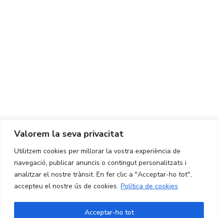
Centre d'Innovació i Tecnologia UPC ©
Avís legal
Política de Privacitat
Política de Cookies
Valorem la seva privacitat
CONTACTE
Utilitzem cookies per millorar la vostra experiència de
Ed. K2M (Planta 1, Oficina 106)
C/ Jordi Girona 1-3
navegació, publicar anuncis o contingut personalitzats i
08034 Barcelona (Espanya)
analitzar el nostre trànsit. En fer clic a "Acceptar-ho tot",
accepteu el nostre ús de cookies.
Política de cookies
+34 93 405 44 03
info.cit@upc.edu
Acceptar-ho tot