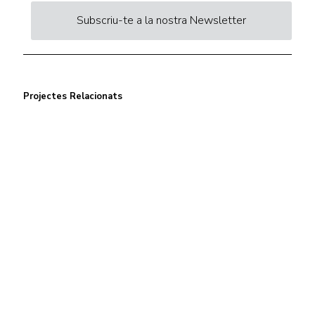
Subscriu-te a la nostra Newsletter
Projectes Relacionats
Centre d'Innovació i Tecnologia UPC ©
Avís legal
Política de Privacitat