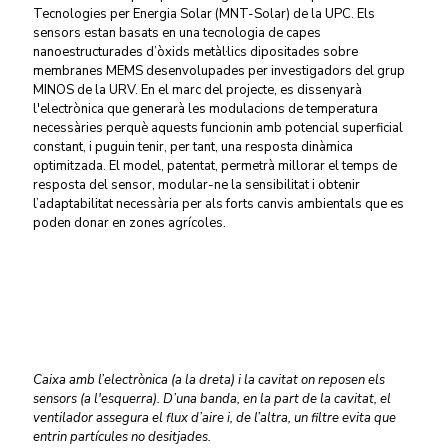
Tecnologies per Energia Solar (MNT-Solar) de la UPC. Els
sensors estan basats en una tecnologia de capes
nanoestructurades d’òxids metàl·lics dipositades sobre
membranes MEMS desenvolupades per investigadors del grup
MINOS de la URV. En el marc del projecte, es dissenyarà
l'electrònica que generarà les modulacions de temperatura
necessàries perquè aquests funcionin amb potencial superficial
constant, i puguin tenir, per tant, una resposta dinàmica
optimitzada. El model, patentat, permetrà millorar el temps de
resposta del sensor, modular-ne la sensibilitat i obtenir
l’adaptabilitat necessària per als forts canvis ambientals que es
poden donar en zones agrícoles.
Caixa amb l’electrònica (a la dreta) i la cavitat on reposen els
sensors (a l'esquerra). D’una banda, en la part de la cavitat, el
ventilador assegura el flux d’aire i, de l’altra, un filtre evita que
entrin partícules no desitjades.