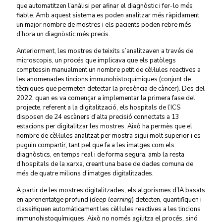
que automatitzen l’anàlisi per afinar el diagnòstic i fer-lo més
fiable. Amb aquest sistema es poden analitzar més ràpidament
un major nombre de mostres i els pacients poden rebre més
d’hora un diagnòstic més precís.
Anteriorment, les mostres de teixits s’analitzaven a través de
microscopis, un procés que implicava que els patòlegs
comptessin manualment un nombre petit de cèl·lules reactives a
les anomenades tincions immunohistoquímiques (conjunt de
tècniques que permeten detectar la presència de càncer). Des del
2022, quan es va començar a implementar la primera fase del
projecte, referent a la digitalització, els hospitals de l’ICS
disposen de 24 escàners d’alta precisió connectats a 13
estacions per digitalitzar les mostres. Això ha permès que el
nombre de cèl·lules analitzat per mostra sigui molt superior i es
puguin compartir, tant pel que fa a les imatges com els
diagnòstics, en temps real i de forma segura, amb la resta
d’hospitals de la xarxa, creant una base de dades comuna de
més de quatre milions d’imatges digitalitzades.
A partir de les mostres digitalitzades, els algorismes d’IA basats
en aprenentatge profund (
deep learning
) detecten, quantifiquen i
classifiquen automàticament les cèl·lules reactives a les tincions
immunohistoquímiques. Això no només agilitza el procés, sinó