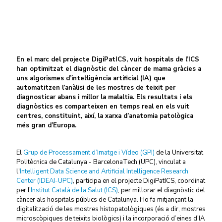
01/12/2025
En el marc del projecte DigiPatICS, vuit hospitals de l’ICS
han optimitzat el diagnòstic del càncer de mama gràcies a
uns algorismes d’intel·ligència artificial (IA) que
automatitzen l’anàlisi de les mostres de teixit per
diagnosticar abans i millor la malaltia. Els resultats i els
diagnòstics es comparteixen en temps real en els vuit
centres, constituint, així, la xarxa d’anatomia patològica
més gran d’Europa.
El
Grup de Processament d’Imatge i Vídeo (GPI)
de la Universitat
Politècnica de Catalunya - BarcelonaTech (UPC), vinculat a
l'
Int
elligent Data Science and Artificial Intelligence Research
Center (IDEAI-UPC)
, participa en el projecte DigiPatICS, coordinat
per l’
Institut Català de la Salut (ICS)
, per millorar el diagnòstic del
càncer als hospitals públics de Catalunya. Ho fa mitjançant la
digitalització de les mostres histopatològiques (és a dir, mostres
microscòpiques de teixits biològics) i la incorporació d’eines d’IA