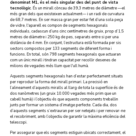
denominat M1, és el més singular des del punt de vista
tecnològic
. És un mirall còncau de 39,3 metres de diàmetre —el
més gran dels que existeixen actualment— i un radi de curvatura
de 68,7 metres. En ser massa gran per estar fet d’una sola peça
de vidre, l'aparell es compon de segments hexagonals
individuals, cadascun d’uns cinc centímetres de gruix, prop d’1,5
metres de diàmetre i 250 kg de pes, separats entre si per una
distància de 4 mm. En conjunt, l’estructura està formada per sis
sectors compostos per 133 segments de diferent forma i
funcions. En total, són 798 segments hexagonals que actuaran
com un únic mirall i tindran capacitat per recollir desenes de
milions de vegades més llum que l'ull humà.
Aquests segments hexagonals han d’estar perfectament situats
per reproduir la forma del mirall primari. La precisió en
l’alineament d’aquests miralls al llarg de tota la superfície és de
dos nanòmetres (un gruix 10.000 vegades més prim que un
cabell humà) i l’objectiu és que aquests components treballin
junts per formar un sistema d’imatge perfecte. Cada dia, dos
d’aquests segments s’extrauran per ser netejats i per renovar-ne
el recobriment, amb l’objectiu de garantir la màxima eficiència del
telescopi.
Per assegurar que els segments estiguin ubicats correctament, el