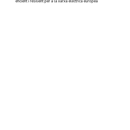
eficient i resilient per a la xarxa elèctrica europea
Centre d'Innovació i Tecnologia UPC ©
Avís legal
Política de Privacitat
Política de Cookies
CONTACTE