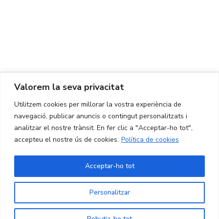
Ed. K2M (Planta 1, Oficina 106)
C/ Jordi Girona 1-3
08034 Barcelona (Espanya)
+34 93 405 44 03
info.cit@upc.edu
Valorem la seva privacitat
Copyright ©
2026
CIT UPC. All rights reserved.
Utilitzem cookies per millorar la vostra experiència de
navegació, publicar anuncis o contingut personalitzats i
analitzar el nostre trànsit. En fer clic a "Acceptar-ho tot",
accepteu el nostre ús de cookies.
Política de cookies
Acceptar-ho tot
Personalitzar
Rebutja-ho tot