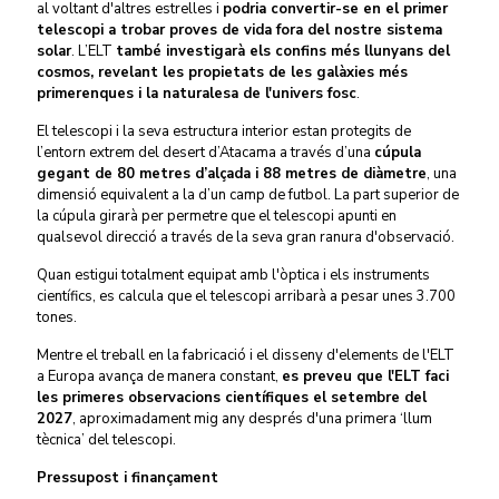
al voltant d'altres estrelles i
podria convertir-se en el primer
telescopi a trobar proves de vida fora del nostre sistema
solar
. L’ELT
també investigarà els confins més llunyans del
cosmos, revelant les propietats de les galàxies més
primerenques i la naturalesa de l'univers fosc
.
El telescopi i la seva estructura interior estan protegits de
l’entorn extrem del desert d’Atacama a través d’una
cúpula
gegant de 80 metres d’alçada i 88 metres de diàmetre
, una
dimensió equivalent a la d’un camp de futbol. La part superior de
la cúpula girarà per permetre que el telescopi apunti en
qualsevol direcció a través de la seva gran ranura d'observació.
Quan estigui totalment equipat amb l'òptica i els instruments
científics, es calcula que el telescopi arribarà a pesar unes 3.700
tones.
Mentre el treball en la fabricació i el disseny d'elements de l'ELT
a Europa avança de manera constant,
es preveu que l'ELT faci
les primeres observacions científiques el setembre del
2027
, aproximadament mig any després d'una primera ‘llum
tècnica’ del telescopi.
Pressupost i finançament