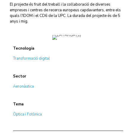
El projecte és fruit del treball i la col·laboració de diverses
empreses i centres de recerca europeus capdavanters, entre els
quals l'IDOM i el CD6 de la UPC. La durada del projecte és de 5
anys i mig.
Tecnologia
Transformació digital
Sector
Aeronàutica
Tema
Òptica i Fotònica