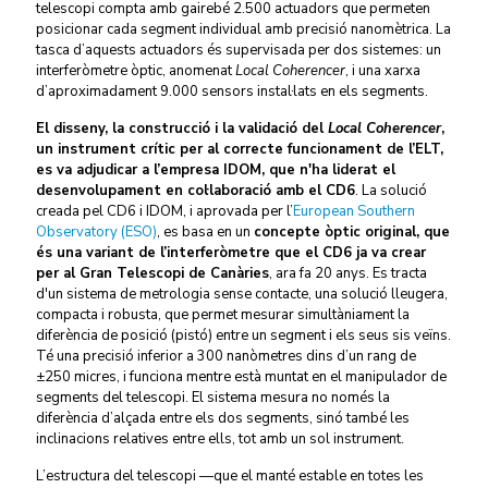
telescopi compta amb gairebé 2.500 actuadors que permeten
posicionar cada segment individual amb precisió nanomètrica. La
tasca d’aquests actuadors és supervisada per dos sistemes: un
interferòmetre òptic, anomenat
Local Coherencer
, i una xarxa
d’aproximadament 9.000 sensors instal·lats en els segments.
El disseny, la construcció i la validació del
Local Coherencer
,
un instrument crític per al correcte funcionament de l’ELT,
es va adjudicar a l’empresa IDOM, que n'ha liderat el
desenvolupament en col·laboració amb el CD6
. La solució
creada pel CD6 i IDOM, i aprovada per l’
European Southern
Observatory (ESO)
, es basa en un
concepte òptic original, que
és una variant de l’interferòmetre que el CD6 ja va crear
per al Gran Telescopi de Canàries
, ara fa 20 anys. Es tracta
d'un sistema de metrologia sense contacte, una solució lleugera,
compacta i robusta, que permet mesurar simultàniament la
diferència de posició (pistó) entre un segment i els seus sis veïns.
Té una precisió inferior a 300 nanòmetres dins d’un rang de
±250 micres, i funciona mentre està muntat en el manipulador de
segments del telescopi. El sistema mesura no només la
diferència d’alçada entre els dos segments, sinó també les
inclinacions relatives entre ells, tot amb un sol instrument.
L’estructura del telescopi —que el manté estable en totes les