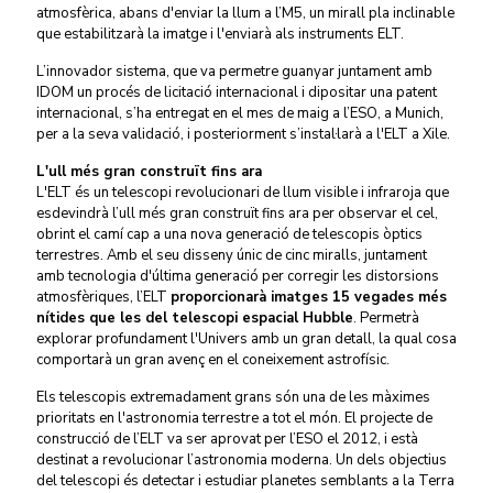
atmosfèrica, abans d'enviar la llum a l’M5, un mirall pla inclinable
que estabilitzarà la imatge i l'enviarà als instruments ELT.
L’innovador sistema, que va permetre guanyar juntament amb
IDOM un procés de licitació internacional i dipositar una patent
internacional, s’ha entregat en el mes de maig a l’ESO, a Munich,
per a la seva validació, i posteriorment s’instal·larà a l'ELT a Xile.
L'ull més gran construït fins ara
L'ELT és un telescopi revolucionari de llum visible i infraroja que
esdevindrà l’ull més gran construït fins ara per observar el cel,
obrint el camí cap a una nova generació de telescopis òptics
terrestres. Amb el seu disseny únic de cinc miralls, juntament
amb tecnologia d'última generació per corregir les distorsions
atmosfèriques, l’ELT
proporcionarà imatges 15 vegades més
nítides que les del telescopi espacial Hubble
. Permetrà
explorar profundament l'Univers amb un gran detall, la qual cosa
comportarà un gran avenç en el coneixement astrofísic.
Els telescopis extremadament grans són una de les màximes
prioritats en l'astronomia terrestre a tot el món. El projecte de
construcció de l’ELT va ser aprovat per l’ESO el 2012, i està
destinat a revolucionar l’astronomia moderna. Un dels objectius
del telescopi és detectar i estudiar planetes semblants a la Terra