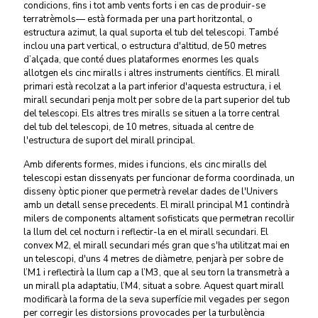
condicions, fins i tot amb vents forts i en cas de produir-se
terratrèmols— està formada per una part horitzontal, o
estructura azimut, la qual suporta el tub del telescopi. També
inclou una part vertical, o estructura d'altitud, de 50 metres
d’alçada, que conté dues plataformes enormes les quals
allotgen els cinc miralls i altres instruments científics. El mirall
primari està recolzat a la part inferior d'aquesta estructura, i el
mirall secundari penja molt per sobre de la part superior del tub
del telescopi. Els altres tres miralls se situen a la torre central
del tub del telescopi, de 10 metres, situada al centre de
l'estructura de suport del mirall principal.
Amb diferents formes, mides i funcions, els cinc miralls del
telescopi estan dissenyats per funcionar de forma coordinada, un
disseny òptic pioner que permetrà revelar dades de l'Univers
amb un detall sense precedents. El mirall principal M1 contindrà
milers de components altament sofisticats que permetran recollir
la llum del cel nocturn i reflectir-la en el mirall secundari. El
convex M2, el mirall secundari més gran que s'ha utilitzat mai en
un telescopi, d'uns 4 metres de diàmetre, penjarà per sobre de
l’M1 i reflectirà la llum cap a l’M3, que al seu torn la transmetrà a
un mirall pla adaptatiu, l’M4, situat a sobre. Aquest quart mirall
modificarà la forma de la seva superfície mil vegades per segon
per corregir les distorsions provocades per la turbulència