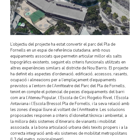
L’objectiu del projecte ha estat convertir el parc del Pla de
Fornells en un espai de referència ciutadana, amb nous
equipaments associats que permetin articular millor els salts
topogràfics existents, seguint els criteris funcionals utilitzats en
altres experiències similars al districte de Nou Barris. El projecte
ha definit els aspectes d’ordenació, edificació, accessos, rasants,
ocupació i alineacions per a l’emplaçament d’equipaments
previstos a l’entorn de l’Amfiteatre del Parc del Pla de Fornells,
tenint en compte el potencial de peces d’equipaments del barri
com ara l’Ateneu Popular, l’Escola de Circ Rogelio Rivel, l’Escola
Antaviana i l’Escola Bressol Pla de Fornells, i la seva relació amb
les zones d’espai lliure al voltant de l’Amfiteatre. Les solucions
proposades responen a criteris d’idoneïtat tècnica i ambiental, a
la millora dels sistemes d’itineraris de vianants i mobilitat
associada, a la bona articulació urbana dels teixits propers i a la
correcta integració amb els sistemes de mobilitat metropolitans
(L3 del metro, principalment).