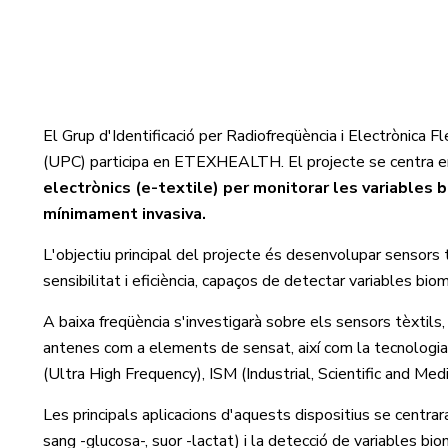
El Grup d'Identificació per Radiofreqüència i Electrònica 
(UPC) participa en ETEXHEALTH. El projecte se centra en
electrònics (e-textile) per monitorar les variables 
mínimament invasiva.
L'objectiu principal del projecte és desenvolupar sensors 
sensibilitat i eficiència, capaços de detectar variables biom
A baixa freqüència s'investigarà sobre els sensors tèxtils,
antenes com a elements de sensat, així com la tecnologia
(Ultra High Frequency), ISM (Industrial, Scientific and Medi
Les principals aplicacions d'aquests dispositius se centrara
sang -glucosa-, suor -lactat) i la detecció de variables b