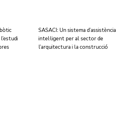
bòtic
SASACI: Un sistema d’assistència
l’estudi
intel·ligent per al sector de
bres
l’arquitectura i la construcció