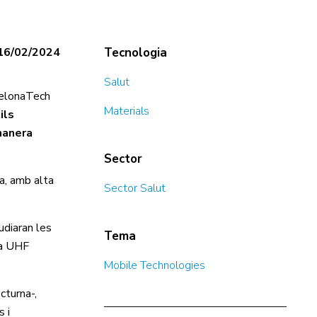
16/02/2024
Tecnologia
Salut
rcelonaTech
Materials
ils
manera
Sector
ia, amb alta
Sector Salut
udiaran les
Tema
ia UHF
Mobile Technologies
cturna-,
s i