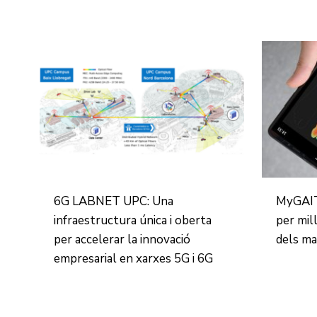
6G LABNET UPC: Una
MyGAIT:
infraestructura única i oberta
per mill
per accelerar la innovació
dels ma
empresarial en xarxes 5G i 6G