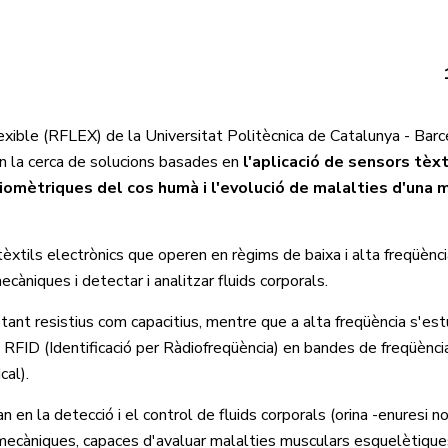
Flexible (RFLEX) de la Universitat Politècnica de Catalunya - Ba
 la cerca de solucions basades en
l'aplicació de sensors tèxt
biomètriques del cos humà i l'evolució de malalties d'una 
tèxtils electrònics que operen en règims de baixa i alta freqüènc
ecàniques i detectar i analitzar fluids corporals.
 tant resistius com capacitius, mentre que a alta freqüència s'est
 RFID (Identificació per Ràdiofreqüència) en bandes de freqüènc
cal).
n en la detecció i el control de fluids corporals (orina -enuresi no
iomecàniques, capaces d'avaluar malalties musculars esquelètique