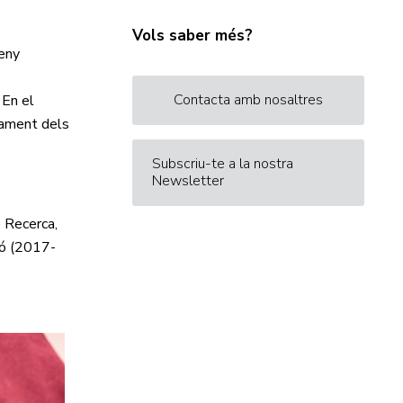
Vols saber més?
seny
s
Contacta amb nosaltres
 En el
tament dels
Subscriu-te a la nostra
Newsletter
 Recerca,
ió (2017-