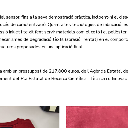
 sensor, fins a la seva demostració pràctica, incloent-hi el dis
rocés de caracterització. Quant a les tecnologies de fabricació, e
ió inkjet i teixit fent servir materials com el cotó i el polièster.
canismes de degradació tèxtil (abrasió i rentat) en el compor
tructures proposades en una aplicació final.
a amb un pressupost de 217.800 euros, de l'Agència Estatal de
ent del Pla Estatal de Recerca Científica i Tècnica i d'Innovac