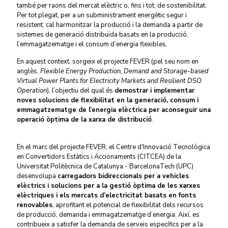
també per raons del mercat elèctric o, fins i tot, de sostenibilitat.
Per tot plegat, per a un subministrament energètic segur i
resistent, cal harmonitzar la producció i la demanda a partir de
sistemes de generació distribuïda basats en la producció,
l’emmagatzematge i el consum d’energia flexibles.
En aquest context, sorgeix el projecte FEVER (pel seu nom en
anglès,
Flexible Energy Production, Demand and Storage-based
Virtual Power Plants for Electricity Markets and Resilient DSO
Operation
), l’objectiu del qual és
demostrar i implementar
noves solucions de flexibilitat en la generació, consum i
emmagatzematge de l’energia elèctrica per aconseguir una
operació òptima de la xarxa de distribució
.
En el marc del projecte FEVER, el Centre d'Innovació Tecnològica
en Convertidors Estàtics i Accionaments (CITCEA) de la
Universitat Politècnica de Catalunya - BarcelonaTech (UPC)
desenvolupa
carregadors bidireccionals per a vehicles
elèctrics i solucions per a la gestió òptima de les xarxes
elèctriques i els mercats d’electricitat basats en fonts
renovables
, aprofitant el potencial de flexibilitat dels recursos
de producció, demanda i emmagatzematge d’energia. Així, es
contribueix a satisfer la demanda de serveis específics per a la