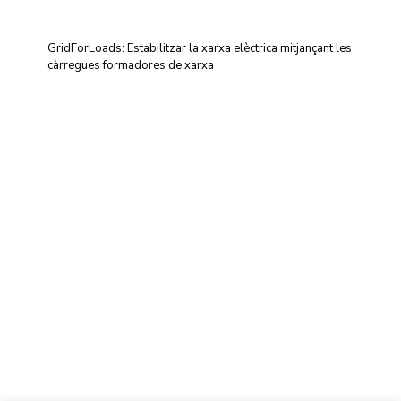
GridForLoads: Estabilitzar la xarxa elèctrica mitjançant les
càrregues formadores de xarxa
Centre d'Innovació i Tecnologia UPC ©
Avís legal
Política de Privacitat
Política de Cookies