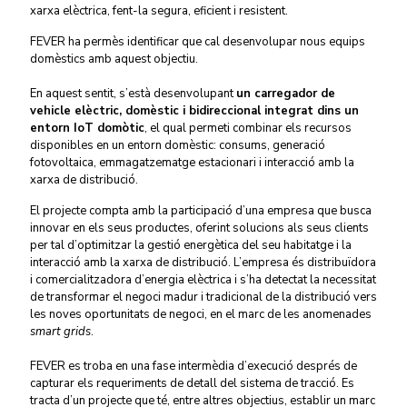
xarxa elèctrica, fent-la segura, eficient i resistent.
FEVER ha permès identificar que cal desenvolupar nous equips
domèstics amb aquest objectiu.
En aquest sentit, s’està desenvolupant
un carregador de
vehicle elèctric, domèstic i bidireccional integrat dins un
entorn IoT domòtic
, el qual permeti combinar els recursos
disponibles en un entorn domèstic: consums, generació
fotovoltaica, emmagatzematge estacionari i interacció amb la
xarxa de distribució.
El projecte compta amb la participació d’una empresa que busca
innovar en els seus productes, oferint solucions als seus clients
per tal d’optimitzar la gestió energètica del seu habitatge i la
interacció amb la xarxa de distribució. L’empresa és distribuïdora
i comercialitzadora d’energia elèctrica i s’ha detectat la necessitat
de transformar el negoci madur i tradicional de la distribució vers
les noves oportunitats de negoci, en el marc de les anomenades
smart grids
.
FEVER es troba en una fase intermèdia d’execució després de
capturar els requeriments de detall del sistema de tracció. Es
tracta d’un projecte que té, entre altres objectius, establir un marc