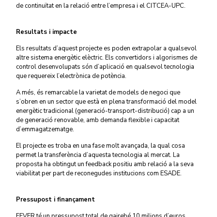
de continuïtat en la relació entre l’empresa i el CITCEA-UPC.
Resultats i impacte
Els resultats d’aquest projecte es poden extrapolar a qualsevol
altre sistema energètic elèctric. Els convertidors i algorismes de
control desenvolupats són d’aplicació en qualsevol tecnologia
que requereix l’electrònica de potència.
A més, és remarcable la varietat de models de negoci que
s’obren en un sector que està en plena transformació del model
energètic tradicional (generació-transport-distribució) cap a un
de generació renovable, amb demanda flexible i capacitat
d’emmagatzematge.
El projecte es troba en una fase molt avançada, la qual cosa
permet la transferència d’aquesta tecnologia al mercat. La
proposta ha obtingut un feedback positiu amb relació a la seva
viabilitat per part de reconegudes institucions com ESADE.
Pressupost i finançament
FEVER té un pressupost total de gairebé 10 milions d’euros