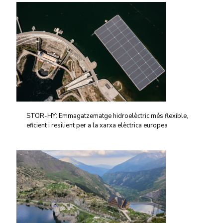
STOR-HY: Emmagatzematge hidroelèctric més flexible,
eficient i resilient per a la xarxa elèctrica europea