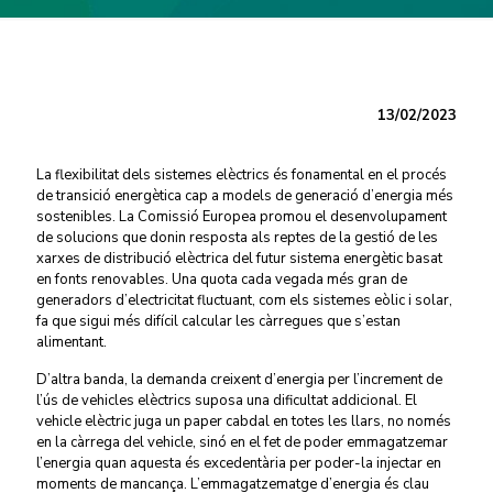
13/02/2023
La flexibilitat dels sistemes elèctrics és fonamental en el procés
de transició energètica cap a models de generació d’energia més
sostenibles. La Comissió Europea promou el desenvolupament
de solucions que donin resposta als reptes de la gestió de les
xarxes de distribució elèctrica del futur sistema energètic basat
en fonts renovables. Una quota cada vegada més gran de
generadors d’electricitat fluctuant, com els sistemes eòlic i solar,
fa que sigui més difícil calcular les càrregues que s’estan
alimentant.
D’altra banda, la demanda creixent d’energia per l’increment de
l’ús de vehicles elèctrics suposa una dificultat addicional. El
vehicle elèctric juga un paper cabdal en totes les llars, no només
en la càrrega del vehicle, sinó en el fet de poder emmagatzemar
l’energia quan aquesta és excedentària per poder-la injectar en
moments de mancança. L’emmagatzematge d’energia és clau