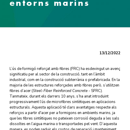
entorns marins
13/12/2022
L’ús de formigó reforçat amb fibres (FRC) ha esdevingut un avenç
significatiu per al sector de la construcció, tant en l’àmbit
industrial, com en la construcció subterrània o prefabricada. En la
majoria de les estructures reforçades amb fibres però, s’utilitzen
fibres d’acer (
Steel-Fiber Reinforced Concrete
- SFRC)
.
Tanmateix, durant els darrers 10 anys, s’ha anat introduint
progressivament l’ús de microfibres sintètiques en aplicacions
estructurals. Aquesta aplicació té clars avantatges respecte als
reforços a partir d'acer per a formigons en ambients marins, ja
que les fibres sintètiques no pateixen corrosió deguda a les sals
dissoltes en l’aigua marina o transportades pel vent. D’aquesta
manera, es poden reduir els costos de reparació i manteniment,