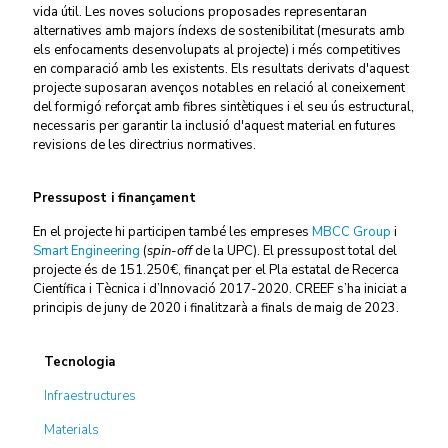
vida útil. Les noves solucions proposades representaran
alternatives amb majors índexs de sostenibilitat (mesurats amb
els enfocaments desenvolupats al projecte) i més competitives
en comparació amb les existents. Els resultats derivats d'aquest
projecte suposaran avenços notables en relació al coneixement
del
formigó reforçat amb fibres sintètiques
i el seu ús estructural,
necessaris per garantir la inclusió d'aquest material en futures
revisions de les directrius normatives.
Pressupost i finançament
En el projecte hi participen també les empreses
MBCC Group
i
Smart Engineering
(
spin-off
de la UPC). El pressupost total del
projecte és de 151.250€, finançat per el Pla estatal de Recerca
Científica i Tècnica i d’Innovació 2017-2020. CREEF s’ha iniciat a
principis de juny de 2020 i finalitzarà a finals de maig de 2023.
Tecnologia
Infraestructures
Materials