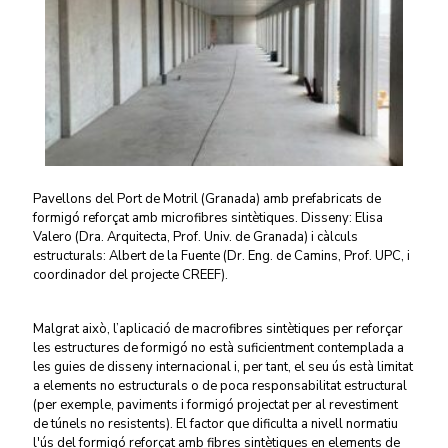
Pavellons del Port de Motril (Granada) amb prefabricats de
formigó reforçat amb microfibres sintètiques. Disseny: Elisa
Valero (Dra. Arquitecta, Prof. Univ. de Granada) i càlculs
estructurals: Albert de la Fuente (Dr. Eng. de Camins, Prof. UPC, i
coordinador del projecte CREEF).
Malgrat això, l’aplicació de macrofibres sintètiques per reforçar
les estructures de formigó no està suficientment contemplada a
les guies de disseny internacional i, per tant, el seu ús està limitat
a elements no estructurals o de poca responsabilitat estructural
(per exemple, paviments i formigó projectat per al revestiment
de túnels no resistents). El factor que dificulta a nivell normatiu
l'ús del formigó reforçat amb fibres sintètiques en elements de