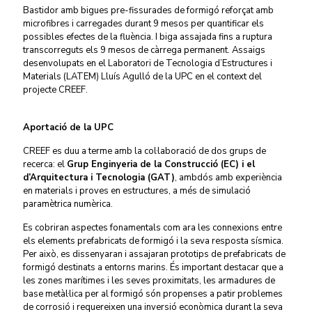
Bastidor amb bigues pre-fissurades de formigó reforçat amb
microfibres i carregades durant 9 mesos per quantificar els
possibles efectes de la fluència. I biga assajada fins a ruptura
transcorreguts els 9 mesos de càrrega permanent. Assaigs
desenvolupats en el Laboratori de Tecnologia d’Estructures i
Materials (LATEM) Lluís Agulló de la UPC en el context del
projecte CREEF.
Aportació de la UPC
CREEF es duu a terme amb la col·laboració de dos grups de
recerca: el
Grup Enginyeria de la Construcció (EC) i el
d’Arquitectura i Tecnologia (GAT)
, ambdós amb experiència
en materials i proves en estructures, a més de simulació
paramètrica numèrica.
Es cobriran aspectes fonamentals com ara les connexions entre
els elements prefabricats de formigó i la seva resposta sísmica.
Per això, es dissenyaran i assajaran prototips de prefabricats de
formigó destinats a entorns marins. És important destacar que a
les zones marítimes i les seves proximitats, les armadures de
base metàl·lica per al formigó són propenses a patir problemes
de corrosió i requereixen una inversió econòmica durant la seva