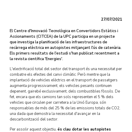
27/07/2021
El Centre d'Innovació Tecnològica en Convertidors Estàtics i
Accionaments (CITCEA) de la UPC participa en un projecte
que investiga la planificació de les infraestructures de
recàrrega elèctrica en autopistes mitjançant l'ús de catenària.
Els primers resultats de l'estudi s'han publicat recentment a
la revista científica 'Energies'.
L'electrificació total del sector del transport és una necessitat per
combatre els efectes del canvi climàtic. Però mentre que la
implantació de vehicles elèctrics en el transport de passatgers
augmenta progressivament, els vehicles pesants continuen
depenent, gairebé exclusivament, dels combustibles fòssils. De
fet, encara que els camions tan sols representen el 5 % dels
vehicles que circulen per carretera a la Unió Europa, són
responsables de més del 25 % de les emissions totals de CO2,
una dada que demostra la necessitat d'avançar en la
descarbonització del sector.
Per assolir aquest objectiu,
és clau dotar les autopistes