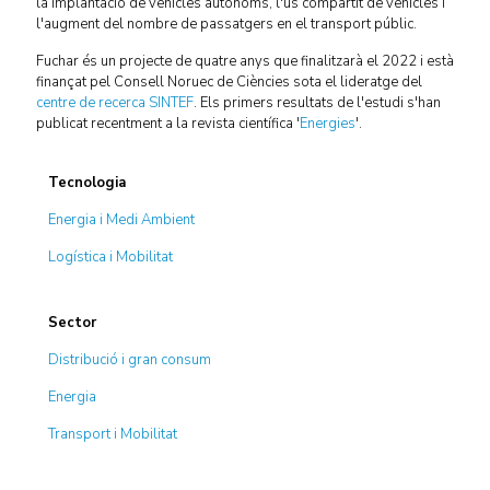
la implantació de vehicles autònoms, l'ús compartit de vehicles i
l'augment del nombre de passatgers en el transport públic.
Fuchar és un projecte de quatre anys que finalitzarà el 2022 i està
finançat pel Consell Noruec de Ciències sota el lideratge del
centre de recerca SINTEF
. Els primers resultats de l'estudi s'han
publicat recentment a la revista científica '
Energies
'.
Tecnologia
Energia i Medi Ambient
Logística i Mobilitat
Sector
Distribució i gran consum
Energia
Transport i Mobilitat