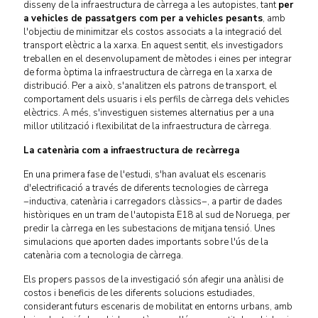
disseny de la infraestructura de càrrega a les autopistes, tant
per
a vehicles de passatgers com per a vehicles pesants
, amb
l'objectiu de minimitzar els costos associats a la integració del
transport elèctric a la xarxa. En aquest sentit, els investigadors
treballen en el desenvolupament de mètodes i eines per integrar
de forma òptima la infraestructura de càrrega en la xarxa de
distribució. Per a això, s'analitzen els patrons de transport, el
comportament dels usuaris i els perfils de càrrega dels vehicles
elèctrics. A més, s'investiguen sistemes alternatius per a una
millor utilització i flexibilitat de la infraestructura de càrrega.
La catenària com a infraestructura de recàrrega
En una primera fase de l'estudi, s'han avaluat els escenaris
d'electrificació a través de diferents tecnologies de càrrega
−inductiva, catenària i carregadors clàssics−, a partir de dades
històriques en un tram de l'autopista E18 al sud de Noruega, per
predir la càrrega en les subestacions de mitjana tensió. Unes
simulacions que aporten dades importants sobre l'ús de la
catenària com a tecnologia de càrrega.
Els propers passos de la investigació són afegir una anàlisi de
costos i beneficis de les diferents solucions estudiades,
considerant futurs escenaris de mobilitat en entorns urbans, amb