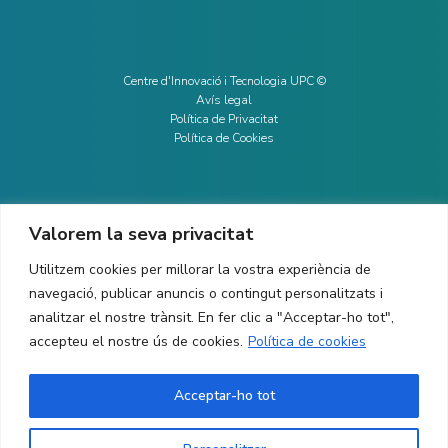
Centre d'Innovació i Tecnologia UPC ©
Avís legal
Política de Privacitat
Política de Cookies
Valorem la seva privacitat
CONTACTE
Utilitzem cookies per millorar la vostra experiència de
Ed. K2M (Planta 1, Oficina 106)
C/ Jordi Girona 1-3
navegació, publicar anuncis o contingut personalitzats i
08034 Barcelona (Espanya)
analitzar el nostre trànsit. En fer clic a "Acceptar-ho tot",
accepteu el nostre ús de cookies.
Política de cookies
+34 93 405 44 03
info.cit@upc.edu
Acceptar-ho tot
Copyright ©
2026
CIT UPC. All rights reserved.