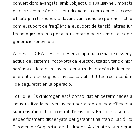
convertidors avançats, amb l’objectiu d’avaluar-ne l’impacte
en el sistema elèctric. L’estudi examina com aquests convert
d’hidrogen i la resposta davant variacions de potència, al
com el suport de freqüència, el suport de tensió i altres fu
tecnològics òptims per a la integració de sistemes d’elect
generació renovable.
A més, CITCEA-UPC ha desenvolupat una eina de disseny del
actius del sistema (fotovoltaica, electrolitzador, tanc d’hi
horàries al llarg d’un any del consum del procés de fabricac
diferents tecnologies, s’avalua la viabilitat tecnico-econòm
i de seguretat en la operació.
Tot i que l’ús d’hidrogen està consolidat en determinades ap
industrialitzada del seu ús comporta reptes específics relac
subministrament i el control d’emissions. En aquest senti
especificament dissenyats per garantir una manipulació i co
Europeu de Seguretat de l’Hidrogen. Així mateix, s’integrar