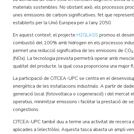
materials sostenibles. No obstant això, els processos prod
unes emissions de carboni significatives, fet que representa
establerts per la Unió Europea per a l’any 2050.
En aquest context, el projecte
H2GLASS
promou el desenv
combustió del 100% amb hidrogen en els processos industria
permet una reducció significativa de les emissions de CO
(NOx). La tecnologia prevista permetrà operar amb mescle
qualitat del producte, la qual cosa proporciona una major flex
La participació de CITCEA-UPC se centra en el desenvolup
energètica de les instal·lacions industrials. A partir de da
generació local (fotovoltaica o cogeneració) i del mercat elèc
operatius, minimitzar emissions i facilitar la prestació de s
congestions.
CITCEA-UPC també duu a terme una activitat de recerca esp
aplicades a l’electròlisi. Aquesta tasca abasta un ampli ve