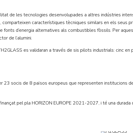
bilitat de les tecnologies desenvolupades a altres indústries inte
ni, comparteixen característiques tècniques similars en els seus 
e fonts d’energia alternatives als combustibles fòssils. Per aques
tor de l’alumini.
2GLASS es validaran a través de sis pilots industrials: cinc en 
23 socis de 8 països europeus que representen institucions d
 finançat pel pla HORIZON EUROPE 2021-2027, i té una durada 