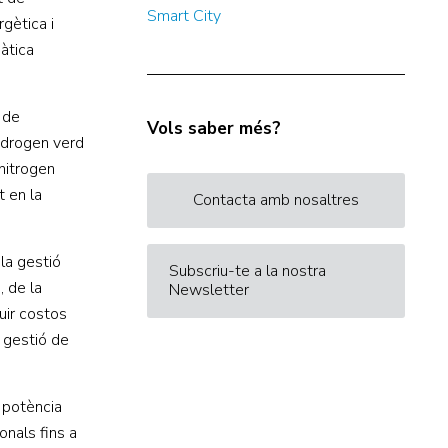
Smart City
gètica i
màtica
 de
Vols saber més?
hidrogen verd
nitrogen
 en la
Contacta amb nosaltres
la gestió
Subscriu-te a la nostra
, de la
Newsletter
duir costos
a gestió de
 potència
onals fins a