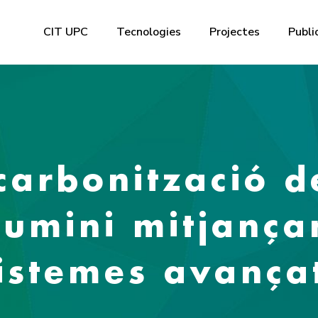
CIT UPC
Tecnologies
Projectes
Publi
arbonització de
alumini mitjança
sistemes avança