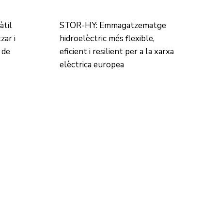
àtil
STOR-HY: Emmagatzematge
zar i
hidroelèctric més flexible,
 de
eficient i resilient per a la xarxa
elèctrica europea
CONTACTE
Ed. K2M (Planta 1, Oficina 106)
C/ Jordi Girona 1-3
08034 Barcelona (Espanya)