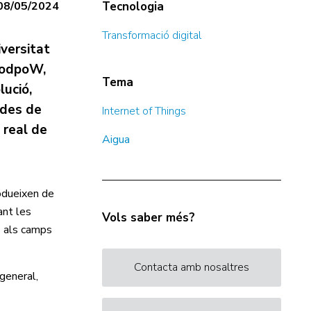
08/05/2024
Tecnologia
Transformació digital
iversitat
 ModpoW,
Tema
lució,
ades de
Internet of Things
 real de
Aigua
odueixen de
ant les
Vols saber més?
s als camps
Contacta amb nosaltres
general,