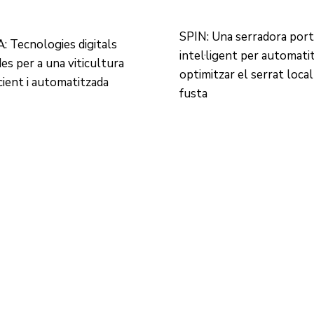
SPIN: Una serradora port
 Tecnologies digitals
intel·ligent per automatit
es per a una viticultura
optimitzar el serrat local
cient i automatitzada
fusta
Centre d'Innovació i Tecnologia UPC ©
Avís legal
Política de Privacitat
Política de Cookies