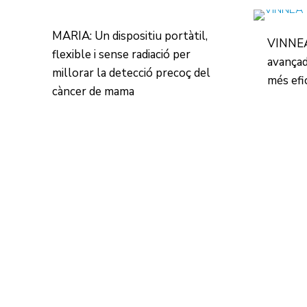
MARIA: Un dispositiu portàtil,
VINNEA:
flexible i sense radiació per
avançad
millorar la detecció precoç del
més efi
càncer de mama