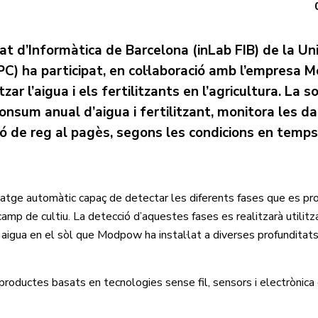
ltat d’Informàtica de Barcelona (inLab FIB) de la Un
C) ha participat, en col·laboració amb l’empresa
r l’aigua i els fertilitzants en l’agricultura. La so
onsum anual d’aigua i fertilitzant, monitora les d
ió de reg al pagès, segons les condicions en temps
tatge automàtic capaç de detectar les diferents fases que es pr
 camp de cultiu.
La detecció d’aquestes fases es realitzarà utilitz
aigua en el sòl que Modpow ha instal·lat a diverses profunditat
oductes basats en tecnologies sense fil, sensors i electrònica 