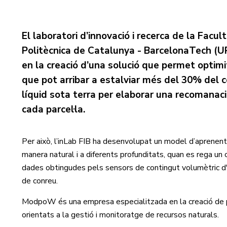
El laboratori d’innovació i recerca de la Facu
Politècnica de Catalunya - BarcelonaTech (UP
en la creació d’una solució que permet optimitza
que pot arribar a estalviar més del 30% del c
líquid sota terra per elaborar una recomanac
cada parcel·la.
Per això, l’inLab FIB ha desenvolupat un model d’aprenen
manera natural i a diferents profunditats, quan es rega un
dades obtingudes pels sensors de contingut volumètric d'
de conreu.
ModpoW és una empresa especialitzada en la creació de pr
orientats a la gestió i monitoratge de recursos naturals.