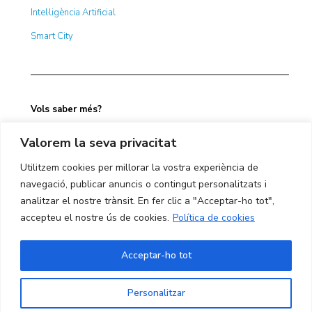
Intel·ligència Artificial
Smart City
Vols saber més?
Valorem la seva privacitat
Contacta amb nosaltres
Utilitzem cookies per millorar la vostra experiència de
navegació, publicar anuncis o contingut personalitzats i
analitzar el nostre trànsit. En fer clic a "Acceptar-ho tot",
Subscriu-te a la nostra Newsletter
accepteu el nostre ús de cookies.
Política de cookies
Acceptar-ho tot
Projectes Relacionats
Personalitzar