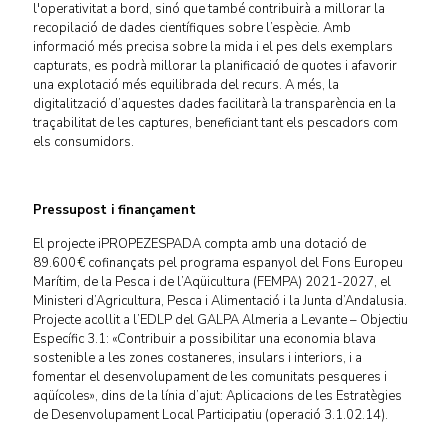
l'operativitat a bord, sinó que també contribuirà a millorar la
recopilació de dades científiques sobre l’espècie. Amb
informació més precisa sobre la mida i el pes dels exemplars
capturats, es podrà millorar la planificació de quotes i afavorir
una explotació més equilibrada del recurs. A més, la
digitalització d’aquestes dades facilitarà la transparència en la
traçabilitat de les captures, beneficiant tant els pescadors com
els consumidors.
Pressupost i finançament
El projecte iPROPEZESPADA compta amb una dotació de
89.600 € cofinançats pel programa espanyol del Fons Europeu
Marítim, de la Pesca i de l’Aqüicultura (FEMPA) 2021-2027, el
Ministeri d’Agricultura, Pesca i Alimentació i la Junta d’Andalusia.
Projecte acollit a l’EDLP del GALPA Almeria a Levante – Objectiu
Específic 3.1: «Contribuir a possibilitar una economia blava
sostenible a les zones costaneres, insulars i interiors, i a
fomentar el desenvolupament de les comunitats pesqueres i
aqüícoles», dins de la línia d’ajut: Aplicacions de les Estratègies
de Desenvolupament Local Participatiu (operació 3.1.02.14).