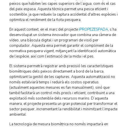
peixos que habiten les capes superiors de l’aigua, com és el cas
del peix espasa. Aquesta tècnica permet una pesca eficient i
sostenible, ja que redueix la captura accidental d'altres espècies i
optimitza el rendiment de la flota pesquera.
En aquest context, en el marc del projecte
iPROPEZESPADA
, s’ha
desenvolupat un sistema innovador que combina una càmera de
vídeo, una bàscula digital i un programari de visió per
computador. Aquesta eina permet garantir el compliment de la
normativa pesquera vigent, mitjançant la identificació automàtica
de l’espècie, així com l’estimació de la mida i el pes.
El sistema permetrà registrar amb precisió les característiques
biomètriques dels peixos directament a bord de la barca,
optimitzant la gestió de les captures. Aquesta automatització no
només estalviarà temps i reduirà els costos operatius
(actualment aquestes mesures es fan manualment), sinó que
també facilitarà un control més precís i eficient, contribuint a una
explotació més sostenible dels recursos marins. D’aquesta
manera, el projecte presenta un gran potencial per transformar el
sector pesquer, incrementant la rendibilitat i minimitzant l’impacte
ambiental.
La tecnologia de mesura biomètrica no només impactarà en