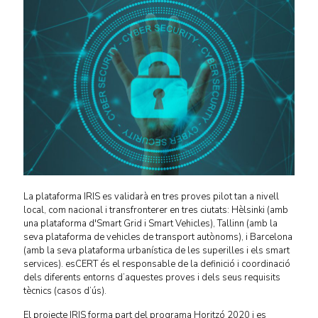
La plataforma IRIS es validarà en tres proves pilot tan a nivell
local, com nacional i transfronterer en tres ciutats: Hèlsinki (amb
una plataforma d'Smart Grid i Smart Vehicles), Tallinn (amb la
seva plataforma de vehicles de transport autònoms), i Barcelona
(amb la seva plataforma urbanística de les superilles i els smart
services). esCERT és el responsable de la definició i coordinació
dels diferents entorns d’aquestes proves i dels seus requisits
tècnics (casos d’ús).
El projecte IRIS forma part del programa Horitzó 2020 i es