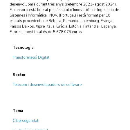
desenvoluparà durant tres anys (setembre 2021- agost 2024).
El consorci està liderat per l’Institut d’Innovación en Ingenieria de
Sistemes i Informàtica, INOV, (Portugal) i està format per 18
entitats procedents de Bèlgica, Rumania, Luxemburg, França,
Països Baixos, Xipre, Itàlia, Grècia, Estònia, Finlàndia i Espanya.
El pressupost total és de 5.678.075 euros.
Tecnologia
Transformació Digital
Sector
Telecom i desenvolupadors de software
Tema
Ciberseguretat