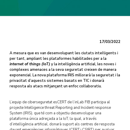
17/03/2022
A mesura que es van desenvolupant les ciutats intel·ligents i
per tant, ampliant les plataformes habilitades per a la
internet of things (IoT)
y la intel·ligència artificial, les noves i
complexes amenaces a la seva seguretat creixen de manera
exponencial. La nova plataforma IRIS millorarà la seguretat i la
privacitat d’aquests sistemes basats en TIC i donarà
resposta als atacs mitjançant un enfoc col·laboratiu.
L’equip de ciberseguretat esCERT de l’inLab FIB participa al
projecte Intelligence threat Reporting and Incident response
System (IRIS), que té com a objectiu desenvolupar una
plataforma única adreçada a la IoT, la qual, a través
d’intel·ligència artificial, donarà suport als centres de resposta
davant emergències informàtiques (CERT i CSIRT) per avaluar,