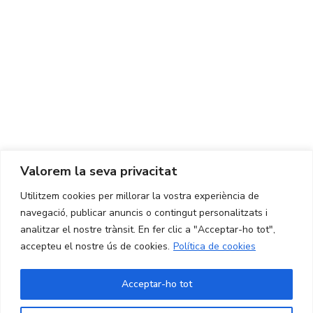
Centre d'Innovació i Tecnologia UPC ©
Avís legal
Política de Privacitat
Política de Cookies
Valorem la seva privacitat
CONTACTE
Utilitzem cookies per millorar la vostra experiència de
Ed. K2M (Planta 1, Oficina 106)
C/ Jordi Girona 1-3
navegació, publicar anuncis o contingut personalitzats i
08034 Barcelona (Espanya)
analitzar el nostre trànsit. En fer clic a "Acceptar-ho tot",
accepteu el nostre ús de cookies.
Política de cookies
+34 93 405 44 03
info.cit@upc.edu
Acceptar-ho tot