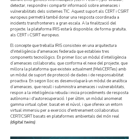
detectar, respondre i compartir informació sobre amenaces i
vulnerabilitats dels sistemes TIC. Aquest suport als CERT i CSIRT
europeus permetrà també donar una resposta coordinada a
incidents transfronterers a gran escala. A la finalització del
projecte, la plataforma IRIS estarà disponible, de forma gratuïta,
als CERT i CSIRT europeus.
El concepte que treballa IRIS consisteix en una arquitectura
d'intel·ligència d'amenaces federada que estableix tres
components tecnològics. En primer lloc un mòdul d’intel·ligència
d’amenaces col·laboratiu, que conforma el nexe del projecte, que
millora la plataforma que existeix actualment (MeliCERTes) amb
un mòdul de suport de protecció de dades i de responsabilitat
proactiva. En segon lloc es desenvoluparà un mòdul de analítica
d’amenaces, que recull i subministra amenaces i vulnerabilitats,
respon a la intel·ligència rebuda i inicia procediments de resposta
autònoma i d'autorecuperació. I per últim, un mòdul anomenat
gamma virtual cyber, basat en el núvol, i que ofereix un entorn
virtual immersiu per a exercicis d'entrenament col·laboratius
CERT/CSIRT basats en plataformes ambientals del món real
(digital twins)
.