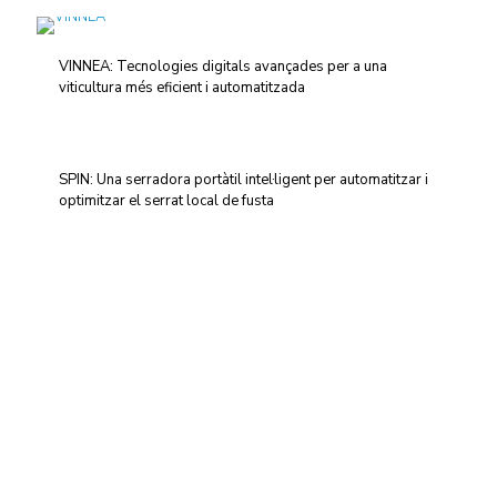
VINNEA: Tecnologies digitals avançades per a una
viticultura més eficient i automatitzada
SPIN: Una serradora portàtil intel·ligent per automatitzar i
optimitzar el serrat local de fusta
Centre d'Innovació i Tecnologia UPC ©