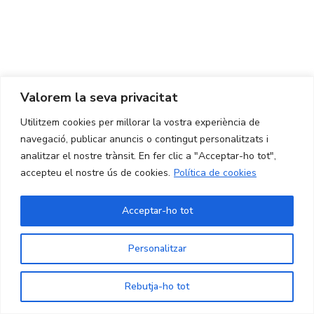
Avís legal
Política de Privacitat
Política de Cookies
Valorem la seva privacitat
CONTACTE
Utilitzem cookies per millorar la vostra experiència de
Ed. K2M (Planta 1, Oficina 106)
C/ Jordi Girona 1-3
navegació, publicar anuncis o contingut personalitzats i
08034 Barcelona (Espanya)
analitzar el nostre trànsit. En fer clic a "Acceptar-ho tot",
accepteu el nostre ús de cookies.
Política de cookies
+34 93 405 44 03
info.cit@upc.edu
Acceptar-ho tot
Copyright ©
2026
CIT UPC. All rights reserved.
Personalitzar
Rebutja-ho tot