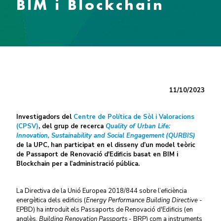
BIM i Blockchain
11/10/2023
Investigadors del
Centre de Política de Sòl i Valoracions
(CPSV)
, del grup de recerca
Quality of Urban Life:
Innovation, Sustainability and Social Engagement
(QURBIS)
de la UPC, han participat en el disseny d’un model teòric
de Passaport de Renovació d'Edificis basat en BIM i
Blockchain per a l’administració pública.
La Directiva de la Unió Europea 2018/844 sobre l’eficiència
energètica dels edificis (
Energy Performance Building Directive
-
EPBD) ha introduït els Passaports de Renovació d'Edificis (en
anglès,
Building Renovation Passports
- BRP) com a instruments