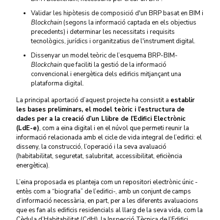
Validar les hipòtesis de composició d'un BRP basat en BIM i
Blockchain
(segons la informació captada en els objectius
precedents) i determinar les necessitats i requisits
tecnològics, jurídics i organitzatius de l'instrument digital.
Dissenyar un model teòric de l’esquema BRP-BIM-
Blockchain
que faciliti la gestió de la informació
convencional i energètica dels edificis mitjançant una
plataforma digital.
La principal aportació d’aquest projecte ha consistit a
establir
les bases preliminars, el model teòric i l’estructura de
dades per a la creació d’un Llibre de l’Edifici Electrònic
(LdE-e)
, com a eina digital i en el núvol que permeti reunir la
informació relacionada amb el cicle de vida integral de l’edifici: el
disseny, la construcció, l’operació i la seva avaluació
(habitabilitat, seguretat, salubritat, accessibilitat, eficiència
energètica).
L’eina proposada es planteja com un repositori electrònic únic -
entès com a “biografia” de l’edifici-, amb un conjunt de camps
d’informació necessària, en part, per a les diferents avaluacions
que es fan als edificis residencials al llarg de la seva vida, com la
Cèdula d’Habitabilitat (CdH), la Inspecció Tècnica de l’Edifici