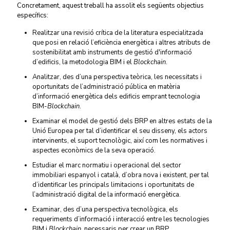
Concretament, aquest treball ha assolit els següents objectius
específics:
Realitzar una revisió crítica de la literatura especialitzada
que posi en relació l’eficiència energètica i altres atributs de
sostenibilitat amb instruments de gestió d'informació
d’edificis, la metodologia BIM i el
Blockchain
.
Analitzar, des d’una perspectiva teòrica, les necessitats i
oportunitats de l’administració pública en matèria
d’informació energètica dels edificis emprant tecnologia
BIM-
Blockchain
.
Examinar el model de gestió dels BRP en altres estats de la
Unió Europea per tal d’identificar el seu disseny, els actors
intervinents, el suport tecnològic, així com les normatives i
aspectes econòmics de la seva operació.
Estudiar el marc normatiu i operacional del sector
immobiliari espanyol i català, d’obra nova i existent, per tal
d’identificar les principals limitacions i oportunitats de
l’administració digital de la informació energètica.
Examinar, des d’una perspectiva tecnològica, els
requeriments d’informació i interacció entre les tecnologies
BIM i
Blockchain
, necessaris per crear un BRP.