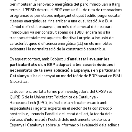
per impulsar la renovació energètica del parc immobiliari a llarg
termini. L’EPBD descriu el BRP com un full de ruta de renovacions
programades per etapes mitjançant el qual l’edifici pugui escalar
classes energètiques, fins arribar a una qualificació A o B. A
l’àmbit de l’estat espanyol, on més de la meitat del seu parc
immobiliari va ser construït abans de 1980, encara no s’ha
transposat totalment aquesta directiva i urgeix la inclusió de
característiques d’eficiència energètica (EE) en els immobles
existents i la normalització de la construcció sostenible.
En aquest context, amb l’objectiu d’
analitzar i avaluar les
particularitats d’un BRP adaptat a les característiques i
necessitats de la seva aplicació a Espanya, i en particular a
Catalunya
, s’ha dissenyat un model teòric de BRP basat en BIM i
Blockchain
.
El document, portat a terme per investigadors del CPSV i el
QURBIS de la Universitat Politècnica de Catalunya -
BarcelonaTech (UPC), és fruit de la retroalimentació amb
especialistes i agents experts en el sector de la construcció
sostenible, i reuneix l'anàlisi de l'estat de l'art, la teoria dels
vòrtexs d'informació i l'estudi dels instruments existents a
Espanya i Catalunya sobre la informació i avaluació dels edificis.