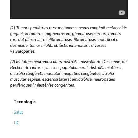
(1) Tumors pediàtrics rars: melanoma, nevus congènit melanocític
gegant, xeroderma pigmentosum, gliomatosis cerebri, tumors
rars del pàncreas, miofibromatosis, fibromatosis superficial o
desmoide, tumor miofibroblàstic inflamatori i diverses
valvulopatíes.
(2) Malalties neuromusculars: distròfia muscular de Duchenne, de
Becker, de cintures, fascioespapulohumeral, distròfia miotònica,
distròfia congènita muscular, miopaties congènites, atrofia
muscular espinal, esclerosi lateral amiotròfica, neuropaties
perifèriques i miastènies congènites.
Tecnologia
Salut
TIC