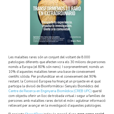
Les malalties rares són un conjunt del voltant de 8.000
patologies diferents que afecten vora els 30 milions de persones
només a Europa (el 80% són nens). I sorprenentment, només un
10% d’aquestes malalties tenen una base de coneixement
científic sòlida. Per profunditzar en el coneixement del 90%
restant, la Comissió Europea ha finançat un projecte en el qual
participa la divisió de Bioinformàtica i Senyals Biomèdics del
Centre de Recerca en Enginyeria Biomèdica (CREB UPC)
que té
com objectiu oferir un lloc de trobada virtual i segur a famílies de
persones amb malalties rares de tot el món i aglutinar informació
rellevant per avançar en la investigació d’aquestes patologies.