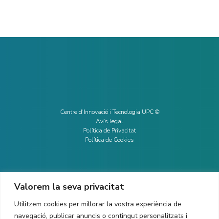
Centre d'Innovació i Tecnologia UPC ©
Avís legal
Política de Privacitat
Política de Cookies
Valorem la seva privacitat
CONTACTE
Utilitzem cookies per millorar la vostra experiència de
Ed. K2M (Planta 1, Oficina 106)
C/ Jordi Girona 1-3
navegació, publicar anuncis o contingut personalitzats i