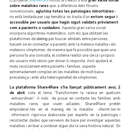
El projecte
Share4Rare
inclou la creació d’una
gran xarxa social
sobre malalties rares
que, a diferència dels fòrums
convencionals,
aglutina totes les patologies minoritàries
i
no està limitada per cap temàtica; es tracta d’un
entorn segur i
accessible per usuaris que hagin sigut validats prèviament
com a pacients o cuidadors
. Aquesta gran xarxa social
incorpora algoritmes matemàtics, com els que utilitzen les
plataformes de
dating
per buscar afinitats entre persones,
basant-se en connectar a pacients amb la mateixa malaltia i els
mateixos símptomes, de manera que fa possible que quan una
persona fa una consulta, el sistema realitzi una cerca i proposi
els usuaris més idonis per donar-li resposta. Això ajudarà al
mutu recolzament entre pacients i famílies, aspecte
extremadament complex en les malalties de molt baixa
prevalença i amb alta heterogeneïtat de símptomes.
La plataforma Share4Rare s’ha llançat públicament avui, 2
de abril
, sota el lema “Transformem la raresa en quelcom
extraordinari”. A més de posar en contacte les famílies amb
malalties rares que viuen aïllades, Share4Rare pretén
empoderar-les en el maneig de la malaltia oferint-les-hi
informació rigorosa elaborada per experts en la patologia i
recol·lectar dades que serveixin de base per investigar aquestes
malalties i arribar a conèixer algun dia la seva història natural. En