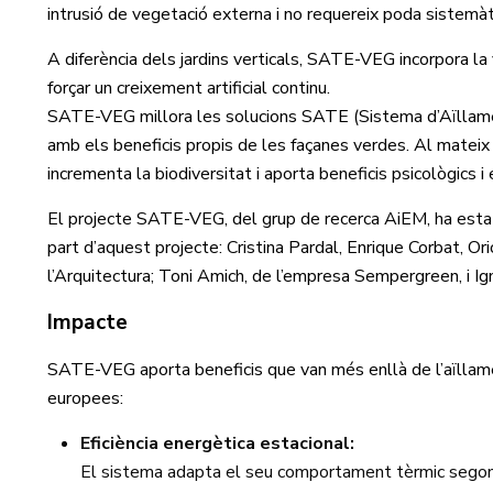
intrusió de vegetació externa i no requereix poda sistemàt
A diferència dels jardins verticals, SATE-VEG incorpora l
forçar un creixement artificial continu.
SATE-VEG millora les solucions SATE (Sistema d’Aïllament
amb els beneficis propis de les façanes verdes. Al mateix 
incrementa la biodiversitat i aporta beneficis psicològics i es
El projecte SATE-VEG, del grup de recerca AiEM, ha est
part d’aquest projecte: Cristina Pardal, Enrique Corbat, O
l’Arquitectura; Toni Amich, de l’empresa Sempergreen, i Ig
Impacte
SATE-VEG aporta beneficis que van més enllà de l’aïllamen
europees:
Eficiència energètica estacional:
El sistema adapta el seu comportament tèrmic segons l