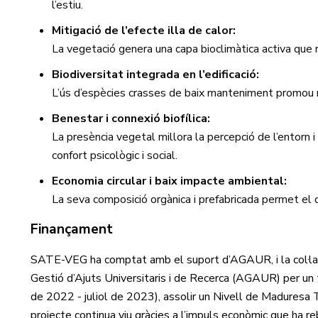
l’estiu.
Mitigació de l’efecte illa de calor:
La vegetació genera una capa bioclimàtica activa que re
Biodiversitat integrada en l’edificació:
L’ús d’espècies crasses de baix manteniment promou m
Benestar i connexió biofílica:
La presència vegetal millora la percepció de l’entorn i
confort psicològic i social.
Economia circular i baix impacte ambiental:
La seva composició orgànica i prefabricada permet el 
Finançament
SATE-VEG ha comptat amb el suport d’AGAUR, i la col·l
Gestió d’Ajuts Universitaris i de Recerca (AGAUR) per un
de 2022 - juliol de 2023), assolir un Nivell de Maduresa Te
projecte continua viu gràcies a l’impuls econòmic que ha 