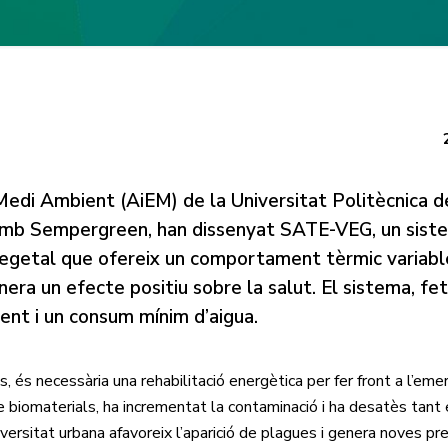
 Medi Ambient (AiEM) de la Universitat Politècnica d
amb Sempergreen, han dissenyat SATE-VEG, un sist
vegetal que ofereix un comportament tèrmic variab
genera un efecte positiu sobre la salut. El sistema, f
ent i un consum mínim d’aigua.
, és necessària una rehabilitació energètica per fer front a l’eme
e biomaterials, ha incrementat la contaminació i ha desatès tant
iversitat urbana afavoreix l’aparició de plagues i genera noves pr