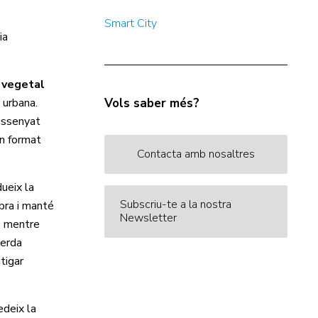
Smart City
ia
.
 vegetal
 urbana.
Vols saber més?
dissenyat
un format
Contacta amb nosaltres
ueix la
Subscriu-te a la nostra
mbra i manté
Newsletter
o, mentre
verda
tigar
edeix la