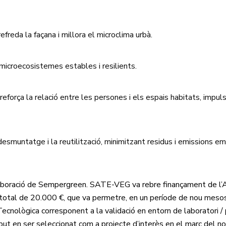
freda la façana i millora el microclima urbà.
icroecosistemes estables i resilients.
 reforça la relació entre les persones i els espais habitats, impul
desmuntatge i la reutilització, minimitzant residus i emissions 
aboració de Sempergreen. SATE-VEG va rebre finançament de l’
 total de 20.000 €, que va permetre, en un període de nou meso
cnològica corresponent a la validació en entorn de laboratori / p
rebut en ser seleccionat com a projecte d’interès en el marc del