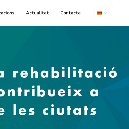
cacions
Actualitat
Contacte
 rehabilitació
contribueix a
e les ciutats