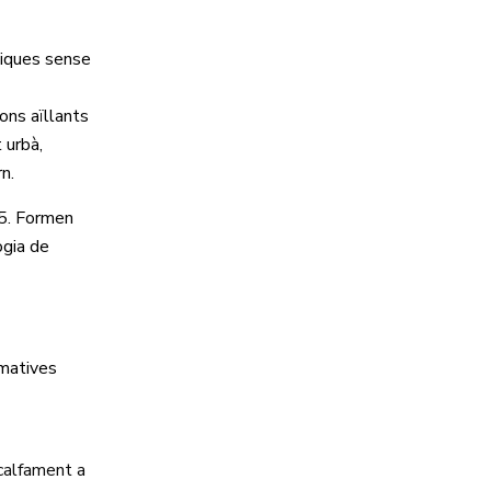
tiques sense
ons aïllants
 urbà,
rn.
25. Formen
ogia de
rmatives
scalfament a