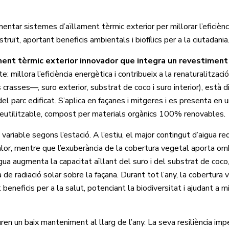
ntar sistemes d’aïllament tèrmic exterior per millorar l’eficiènc
truït, aportant beneficis ambientals i biofílics per a la ciutadania
ment tèrmic exterior innovador que integra un revestiment
millora l’eficiència energètica i contribueix a la renaturalització
rasses—, suro exterior, substrat de coco i suro interior), està 
el parc edificat. S’aplica en façanes i mitgeres i es presenta en 
reutilitzable, compost per materials orgànics 100% renovables.
iable segons l’estació. A l’estiu, el major contingut d’aigua red
a calor, mentre que l’exuberància de la cobertura vegetal aporta o
igua augmenta la capacitat aïllant del suro i del substrat de coc
e radiació solar sobre la façana. Durant tot l’any, la cobertura 
eneficis per a la salut, potenciant la biodiversitat i ajudant a mi
en un baix manteniment al llarg de l’any. La seva resiliència imp