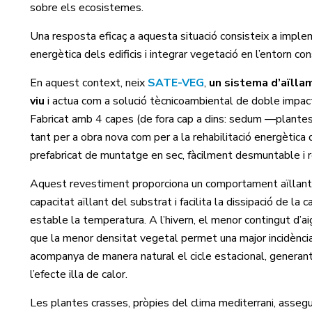
sobre els ecosistemes.
Una resposta eficaç a aquesta situació consisteix a impleme
energètica dels edificis i integrar vegetació en l’entorn cons
En aquest context, neix
SATE-VEG
,
un sistema d’aïlla
viu
i actua com a solució tècnicoambiental de doble impacte: 
Fabricat amb 4 capes (de fora cap a dins: sedum —plantes c
tant per a obra nova com per a la rehabilitació energètica d
prefabricat de muntatge en sec, fàcilment desmuntable i 
Aquest revestiment proporciona un comportament aïllant var
capacitat aïllant del substrat i facilita la dissipació de l
estable la temperatura. A l’hivern, el menor contingut d’a
que la menor densitat vegetal permet una major incidència d
acompanya de manera natural el cicle estacional, generant b
l’efecte illa de calor.
Les plantes crasses, pròpies del clima mediterrani, assegur