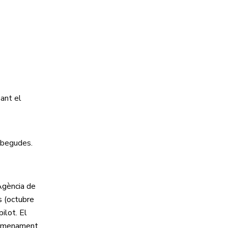
sant el
embegudes.
Agència de
s (octubre
ilot. El
 nomenament