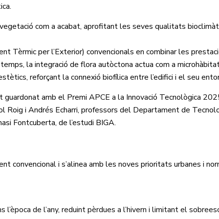
ica.
a vegetació com a acabat, aprofitant les seves qualitats bioclimà
 Tèrmic per l’Exterior) convencionals en combinar les prestaci
temps, la integració de flora autòctona actua com a microhàbitat
tètics, reforçant la connexió biofílica entre l’edifici i el seu ento
at guardonat amb el Premi APCE a la Innovació Tecnològica 20
riol Roig i Andrés Echarri, professors del Departament de Tecnol
nasi Fontcuberta, de l’estudi BIGA.
t convencional i s’alinea amb les noves prioritats urbanes i no
’època de l’any, reduint pèrdues a l’hivern i limitant el sobree