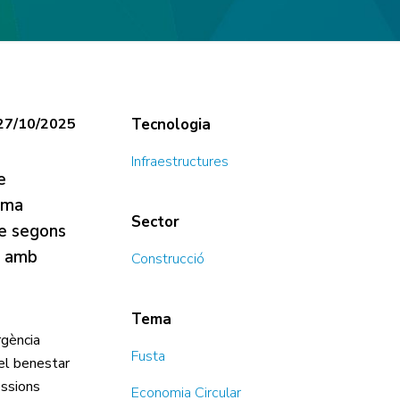
27/10/2025
Tecnologia
Infraestructures
e
ema
Sector
le segons
et amb
Construcció
Tema
rgència
Fusta
 el benestar
essions
Economia Circular