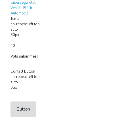
Ciberseguretat
Vehicle Elèctric
Automoció
Tema
no-repeat;left top;;
auto
30px
40
Vols saber més?
Contact Button
no-repeat;left top;;
auto
0px
Button