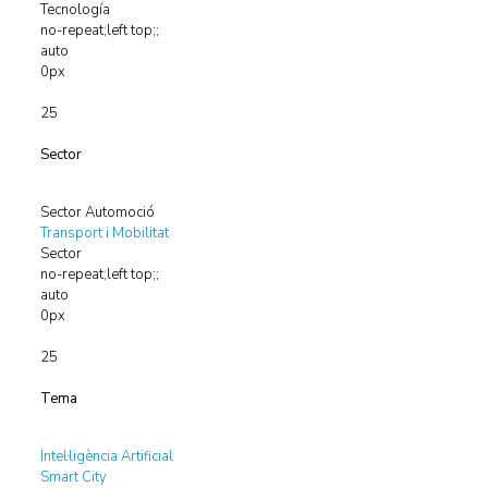
Tecnología
no-repeat;left top;;
auto
0px
25
Sector
Sector Automoció
Transport i Mobilitat
Sector
no-repeat;left top;;
auto
0px
25
Tema
Intel·ligència Artificial
Smart City