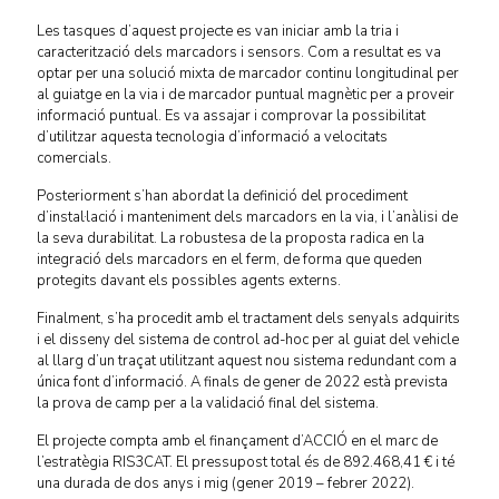
Les tasques d’aquest projecte es van iniciar amb la tria i
caracterització dels marcadors i sensors. Com a resultat es va
optar per una solució mixta de marcador continu longitudinal per
al guiatge en la via i de marcador puntual magnètic per a proveir
informació puntual. Es va assajar i comprovar la possibilitat
d’utilitzar aquesta tecnologia d’informació a velocitats
comercials.
Posteriorment s’han abordat la definició del procediment
d’instal·lació i manteniment dels marcadors en la via, i l’anàlisi de
la seva durabilitat. La robustesa de la proposta radica en la
integració dels marcadors en el ferm, de forma que queden
protegits davant els possibles agents externs.
Finalment, s’ha procedit amb el tractament dels senyals adquirits
i el disseny del sistema de control ad-hoc per al guiat del vehicle
al llarg d’un traçat utilitzant aquest nou sistema redundant com a
única font d’informació. A finals de gener de 2022 està prevista
la prova de camp per a la validació final del sistema.
El projecte compta amb el finançament d’ACCIÓ en el marc de
l’estratègia RIS3CAT. El pressupost total és de 892.468,41 € i té
una durada de dos anys i mig (gener 2019 – febrer 2022).