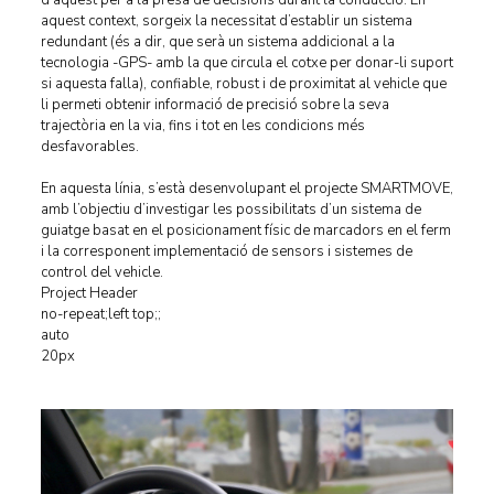
aquest context, sorgeix la necessitat d’establir un sistema
redundant (és a dir, que serà un sistema addicional a la
tecnologia -GPS- amb la que circula el cotxe per donar-li suport
si aquesta falla), confiable, robust i de proximitat al vehicle que
li permeti obtenir informació de precisió sobre la seva
trajectòria en la via, fins i tot en les condicions més
desfavorables.
En aquesta línia, s’està desenvolupant el projecte SMARTMOVE,
amb l’objectiu d’investigar les possibilitats d’un sistema de
guiatge basat en el posicionament físic de marcadors en el ferm
i la corresponent implementació de sensors i sistemes de
control del vehicle.
Project Header
no-repeat;left top;;
auto
20px