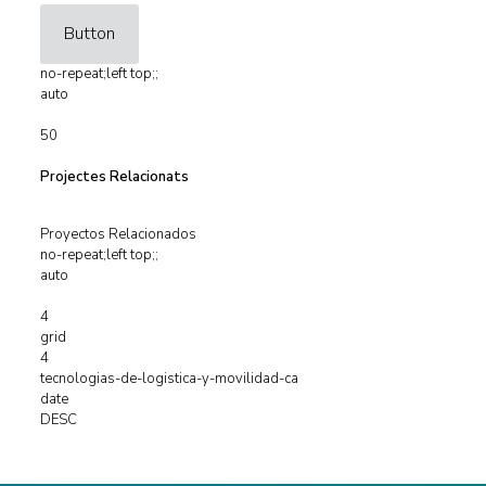
Button
no-repeat;left top;;
auto
50
Projectes Relacionats
Proyectos Relacionados
no-repeat;left top;;
auto
4
grid
4
tecnologias-de-logistica-y-movilidad-ca
date
DESC