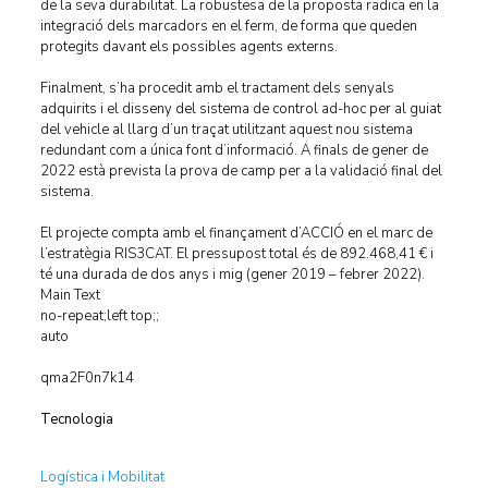
de la seva durabilitat. La robustesa de la proposta radica en la
integració dels marcadors en el ferm, de forma que queden
protegits davant els possibles agents externs.
Finalment, s’ha procedit amb el tractament dels senyals
adquirits i el disseny del sistema de control ad-hoc per al guiat
del vehicle al llarg d’un traçat utilitzant aquest nou sistema
redundant com a única font d’informació. A finals de gener de
2022 està prevista la prova de camp per a la validació final del
sistema.
El projecte compta amb el finançament d’ACCIÓ en el marc de
l’estratègia RIS3CAT. El pressupost total és de 892.468,41 € i
té una durada de dos anys i mig (gener 2019 – febrer 2022).
Main Text
no-repeat;left top;;
auto
qma2F0n7k14
Tecnologia
Logística i Mobilitat