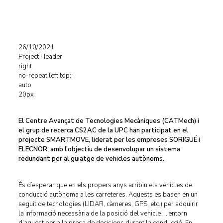
26/10/2021
Project Header
right
no-repeat;left top;;
auto
20px
El Centre Avançat de Tecnologies Mecàniques (CATMech) i
el grup de recerca CS2AC de la UPC han participat en el
projecte SMARTMOVE, liderat per les empreses SORIGUÉ i
ELECNOR, amb l’objectiu de desenvolupar un sistema
redundant per al guiatge de vehicles autònoms.
És d’esperar que en els propers anys arribin els vehicles de
conducció autònoma a les carreteres. Aquests es basen en un
seguit de tecnologies (LIDAR, càmeres, GPS, etc.) per adquirir
la informació necessària de la posició del vehicle i l’entorn
d’aquest per a la presa de decisions durant la conducció. En