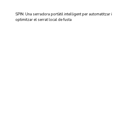
SPIN: Una serradora portàtil intel·ligent per automatitzar i
optimitzar el serrat local de fusta
Centre d'Innovació i Tecnologia UPC ©
Avís legal
Política de Privacitat
Política de Cookies