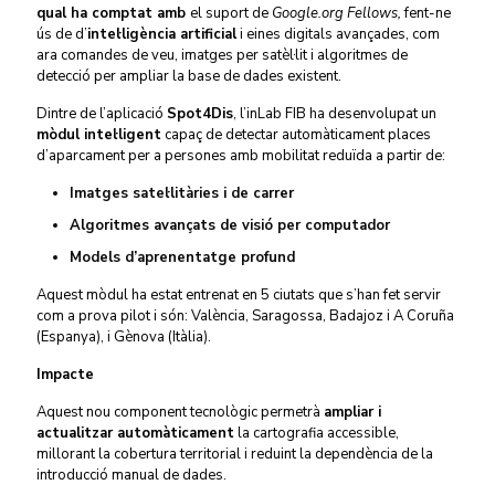
qual ha comptat amb
el suport de
Google.org Fellows,
fent-ne
ús de d’
intel·ligència artificial
i eines digitals avançades, com
ara comandes de veu, imatges per satèl·lit i algoritmes de
detecció per ampliar la base de dades existent.
Dintre de l’aplicació
Spot4Dis
, l’inLab FIB ha desenvolupat un
mòdul intel·ligent
capaç de detectar automàticament places
d’aparcament per a persones amb mobilitat reduïda a partir de:
Imatges satel·litàries i de carrer
Algoritmes avançats de visió per computador
Models d’aprenentatge profund
Aquest mòdul ha estat entrenat en 5 ciutats que s’han fet servir
com a prova pilot i són: València, Saragossa, Badajoz i A Coruña
(Espanya), i Gènova (Itàlia).
Impacte
Aquest nou component tecnològic permetrà
ampliar i
actualitzar automàticament
la cartografia accessible,
millorant la cobertura territorial i reduint la dependència de la
introducció manual de dades.