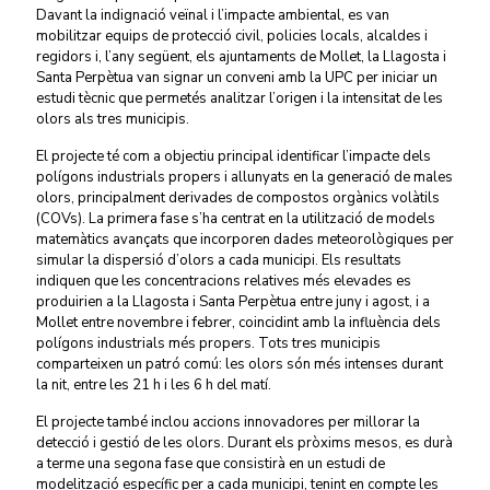
Davant la indignació veïnal i l’impacte ambiental, es van
mobilitzar equips de protecció civil, policies locals, alcaldes i
regidors i, l’any següent, els ajuntaments de Mollet, la Llagosta i
Santa Perpètua van signar un conveni amb la UPC per iniciar un
estudi tècnic que permetés analitzar l’origen i la intensitat de les
olors als tres municipis.
El projecte té com a objectiu principal identificar l’impacte dels
polígons industrials propers i allunyats en la generació de males
olors, principalment derivades de compostos orgànics volàtils
(COVs). La primera fase s’ha centrat en la utilització de models
matemàtics avançats que incorporen dades meteorològiques per
simular la dispersió d’olors a cada municipi. Els resultats
indiquen que les concentracions relatives més elevades es
produirien a la Llagosta i Santa Perpètua entre juny i agost, i a
Mollet entre novembre i febrer, coincidint amb la influència dels
polígons industrials més propers. Tots tres municipis
comparteixen un patró comú: les olors són més intenses durant
la nit, entre les 21 h i les 6 h del matí.
El projecte també inclou accions innovadores per millorar la
detecció i gestió de les olors. Durant els pròxims mesos, es durà
a terme una segona fase que consistirà en un estudi de
modelització específic per a cada municipi, tenint en compte les