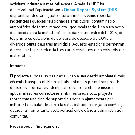
activitats industrials més rellevants. A més, la UPC ha
desenvolupat l’
aplicació web
Odour Report System (ORS)
, ja
disponible i descarregable, que permet als veïns reportar
incidències i queixes relacionades amb olors i contaminació
atmosfèrica de forma immediata i geolocalitzada. Una altra acció
destacada serà la instal·lació, en el darrer trimestre del 2025, de
les primeres estacions de sensors de detecció de COVs en
diversos punts dels tres municipis. Aquests estacions permetran
determinar la procedència i les característiques dels episodis de
males olors.
Impacte
El projecte suposa un pas decisiu cap a una gestió ambiental més
eficient i transparent. Els resultats obtinguts permetran prendre
decisions informades, identificar focus concrets d’emissió i
aplicar mesures correctores amb més precisió. El projecte
representa una eina de suport clau per als ajuntaments per
millorar la qualitat de l’aire i la salut pública, reforçar la confiança
ciutadana i fomentar la col·laboració entre ciència, administració i
comunitat.
Pressupost i finançament