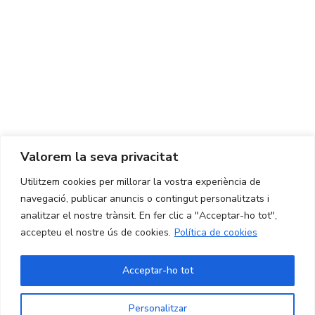
Centre d'Innovació i Tecnologia UPC ©
Avís legal
Política de Privacitat
Política de Cookies
Valorem la seva privacitat
CONTACTE
Utilitzem cookies per millorar la vostra experiència de
Ed. K2M (Planta 1, Oficina 106)
C/ Jordi Girona 1-3
navegació, publicar anuncis o contingut personalitzats i
08034 Barcelona (Espanya)
analitzar el nostre trànsit. En fer clic a "Acceptar-ho tot",
accepteu el nostre ús de cookies.
Política de cookies
+34 93 405 44 03
info.cit@upc.edu
Acceptar-ho tot
Copyright ©
2026
CIT UPC. All rights reserved.
Personalitzar