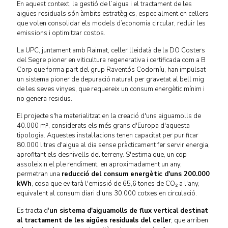
En aquest context, la gestió de l’aigua i el tractament de les
aigües residuals són àmbits estratègics, especialment en cellers
que volen consolidar els models d’economia circular, reduir les
emissions i optimitzar costos.
La UPC, juntament amb Raimat, celler lleidatà de la DO Costers
del Segre pioner en viticultura regenerativa i certificada com a B
Corp que forma part del grup Raventós Codorníu, han impulsat
un sistema pioner de depuració natural per gravetat al bell mig
de les seves vinyes, que requereix un consum energètic mínim i
no genera residus.
El projecte s'ha materialitzat en la creació d'uns aiguamolls de
40.000 m², considerats els més grans d'Europa d'aquesta
tipologia. Aquestes instal·lacions tenen capacitat per purificar
80.000 litres d'aigua al dia sense pràcticament fer servir energia,
aprofitant els desnivells del terreny. S'estima que, un cop
assoleixin el ple rendiment, en aproximadament un any,
permetran una
reducció del consum energètic d'uns 200.000
kWh
, cosa que evitarà l'emissió de 65,6 tones de CO₂ a l'any,
equivalent al consum diari d'uns 30.000 cotxes en circulació.
Es tracta d'
un sistema d'aiguamolls de flux vertical destinat
al tractament de les aigües residuals del celler
, que arriben