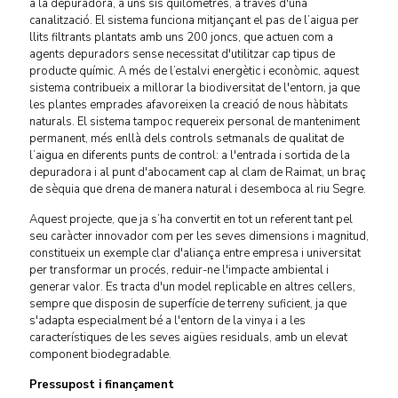
a la depuradora, a uns sis quilòmetres, a través d'una
canalització. El sistema funciona mitjançant el pas de l’aigua per
llits filtrants plantats amb uns 200 joncs, que actuen com a
agents depuradors sense necessitat d'utilitzar cap tipus de
producte químic. A més de l’estalvi energètic i econòmic, aquest
sistema contribueix a millorar la biodiversitat de l'entorn, ja que
les plantes emprades afavoreixen la creació de nous hàbitats
naturals. El sistema tampoc requereix personal de manteniment
permanent, més enllà dels controls setmanals de qualitat de
l’aigua en diferents punts de control: a l'entrada i sortida de la
depuradora i al punt d'abocament cap al clam de Raimat, un braç
de sèquia que drena de manera natural i desemboca al riu Segre.
Aquest projecte, que ja s’ha convertit en tot un referent tant pel
seu caràcter innovador com per les seves dimensions i magnitud,
constitueix un exemple clar d'aliança entre empresa i universitat
per transformar un procés, reduir-ne l'impacte ambiental i
generar valor. Es tracta d'un model replicable en altres cellers,
sempre que disposin de superfície de terreny suficient, ja que
s'adapta especialment bé a l'entorn de la vinya i a les
característiques de les seves aigües residuals, amb un elevat
component biodegradable.
Pressupost i finançament