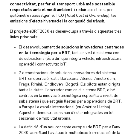
connectivitat, per fer el transport urbà més sostenible i
respectuós amb el medi ambient
, i reduir així el cost per
quilòmetre i passatger, el TCO (
Total Cost of Ownership
), les
emissions d’efecte hivernacle i la congestió del trànsit.
El projecte eBRT2030 es desenvolupa a través d’aquestes tres
línies principals:
El desenvolupament de
solucions innovadores centrades
en la tecnologia per a BRT
, tant a nivell de sistema com
de subsistema (és a dir, que integra vehicle, infraestructura,
operació i connectivitat IoT).
7 demostracions de solucions innovadores del sistema
BRT en operació real a
Barcelona, Atenes, Amsterdam,
Praga, Rimini, Eindhoven i Bogotà.
Els pilots estan dirigits
tant a la ciutat i l’operador com en el sistema BRT, o bé
centrats en la innovació tecnològica específica a nivell de
subsistema i que estiguin llestes per a operacions de BRT,
a Europa i a escala internacional (en Amèrica Llatina).
Aquestes demostracions han d’estar integrades en tot
l’escenari de mobilitat urbana.
La definició d’un nou concepte europeu de BRT per a l’any
2030, aprofitant l'avaluació, multiplicació i replicació de la