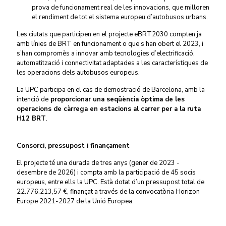
prova de funcionament real de les innovacions, que milloren
el rendiment de tot el sistema europeu d’autobusos urbans.
Les ciutats que participen en el projecte eBRT2030 compten ja
amb línies de BRT en funcionament o que s’han obert el 2023, i
s’han compromès a innovar amb tecnologies d’electrificació,
automatització i connectivitat adaptades a les característiques de
les operacions dels autobusos europeus.
La UPC participa en el cas de demostració de Barcelona, amb la
intenció de
proporcionar una seqüència òptima de les
operacions de càrrega en estacions al carrer per a la ruta
H12 BRT
.
Consorci, pressupost i finançament
El projecte té una durada de tres anys (gener de 2023 -
desembre de 2026) i compta amb la participació de 45 socis
europeus, entre ells la UPC. Està dotat d’un pressupost total de
22.776.213,57 €, finançat a través de la convocatòria Horizon
Europe 2021-2027 de la Unió Europea.