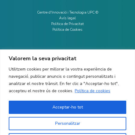
Centre d'Innovació i Tecnologia UPC ©
Avís legal
Política de Privacitat
Política de Cookies
Valorem la seva privacitat
CONTACTE
Utilitzem cookies per millorar la vostra experiència de
Ed. K2M (Planta 1, Oficina 106)
C/ Jordi Girona 1-3
navegació, publicar anuncis o contingut personalitzats i
08034 Barcelona (Espanya)
analitzar el nostre trànsit. En fer clic a "Acceptar-ho tot",
accepteu el nostre ús de cookies.
Política de cookies
+34 93 405 44 03
info.cit@upc.edu
Acceptar-ho tot
Copyright ©
2026
CIT UPC. All rights reserved.
Personalitzar