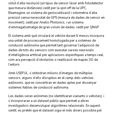
sòlid d’alta resolució (un tipus de sensor làser amb fotodetector
que mesura distàncies) cedit per la
spin off
de la UPC,
Beamagine; un sistema de geolocalització i odometria d’alta
precisió sense necessitat de GPS (mesura de dades de sensor en
moviment), cedit per Anello Photonics, i un sistema
d’emmagatzematge de gran volum de dades, cedit per QNAP.
El sistema amb què circularà el vehicle durant 6
mesos incorpora
una unitat de processament homologada per a sistemes de
conducció autònoma que permet tant governar l’adquisició de
dades de tots els sensors com executar xarxes neuronals
d’intel·ligència artificial per aplicacions específiques a temps real,
com ara percepció d‘obstacles o realització de mapes 3D de
l’entorn.
Amb USEFUL, s’obtindran milions d’imatges de múltiples
sensors, alguns d’ells disruptius en el camp dels vehicles
autònoms, que es convertiran en dades aptes per dissenyar
sistemes fiables de conducció autònoma.
Les dades seran anònimes (no identificaran vianants o vehicles), i
s’incorporaran a
un
dataset
públic que permeti a altres
investigadors desenvolupar algoritmes relacionats. En aquest
sentit, es pretén que el
dataset
sigui el més divers possible pel