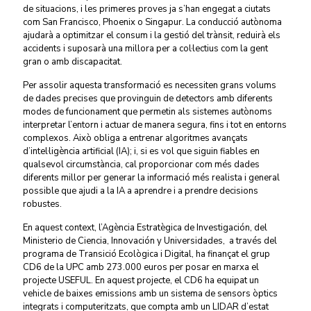
de situacions, i les primeres proves ja s’han engegat a ciutats
com San Francisco, Phoenix o Singapur. La conducció autònoma
ajudarà a optimitzar el consum i la gestió del trànsit, reduirà els
accidents i suposarà una millora per a col·lectius com la gent
gran o amb discapacitat.
Per assolir aquesta transformació es necessiten grans volums
de dades precises que provinguin de detectors amb diferents
modes de funcionament que permetin als sistemes autònoms
interpretar l’entorn i actuar de manera segura, fins i tot en entorns
complexos. Això obliga a entrenar algoritmes avançats
d’intel·ligència artificial (IA); i, si es vol que siguin fiables en
qualsevol circumstància, cal proporcionar com més dades
diferents millor per generar la informació més realista i general
possible que ajudi a la IA a aprendre i a prendre decisions
robustes.
En aquest context, l’Agència Estratègica de Investigación, del
Ministerio de Ciencia, Innovación y Universidades, a través del
programa de Transició Ecològica i Digital, ha finançat el grup
CD6 de la UPC amb 273.000 euros per posar en marxa el
projecte USEFUL. En aquest projecte, el CD6 ha equipat un
vehicle de baixes emissions amb un sistema de sensors òptics
integrats i computeritzats, que compta amb un LIDAR d’estat