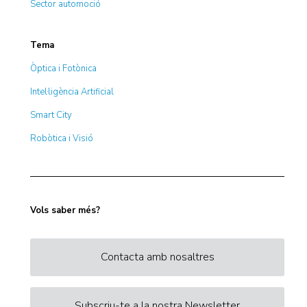
Sector automoció
Tema
Òptica i Fotònica
Intel·ligència Artificial
Smart City
Robòtica i Visió
Vols saber més?
Contacta amb nosaltres
Subscriu-te a la nostra Newsletter