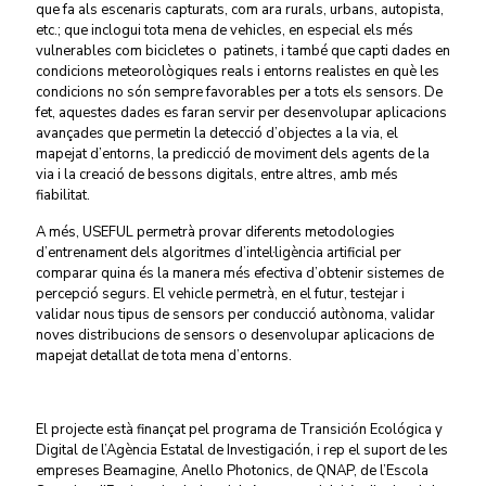
que fa als escenaris capturats, com ara rurals, urbans, autopista,
etc.; que inclogui tota mena de vehicles, en especial els més
vulnerables com bicicletes o patinets,
i també que capti dades en
condicions meteorològiques reals i entorns realistes en què les
condicions no són sempre favorables per a tots els sensors. De
fet, aquestes dades es faran servir per desenvolupar aplicacions
avançades que permetin la detecció d’objectes a la via, el
mapejat d’entorns, la predicció de moviment dels agents de la
via i la creació de bessons digitals, entre altres, amb més
fiabilitat.
A més, USEFUL permetrà provar diferents metodologies
d’entrenament dels algoritmes d’intel·ligència artificial per
comparar quina és la manera més efectiva d’obtenir sistemes de
percepció segurs.
El vehicle permetrà, en el futur, testejar i
validar nous tipus de sensors per conducció autònoma, validar
noves distribucions de sensors o desenvolupar aplicacions de
mapejat detallat de tota mena d’entorns.
El projecte està finançat pel programa de Transición Ecológica y
Digital de l’Agència Estatal de Investigación, i rep el suport de les
empreses Beamagine, Anello Photonics, de QNAP, de l’Escola