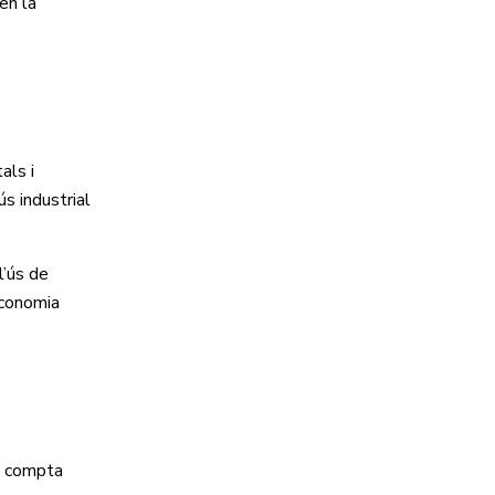
en la
als i
s industrial
l’ús de
economia
 i compta