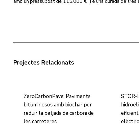
amb un pressupost de 115.000 €. Té una durada de tres
Projectes Relacionats
ZeroCarbonPave: Paviments
STOR-H
bituminosos amb biochar per
hidroel
reduir la petjada de carboni de
eficient
les carreteres
elèctri