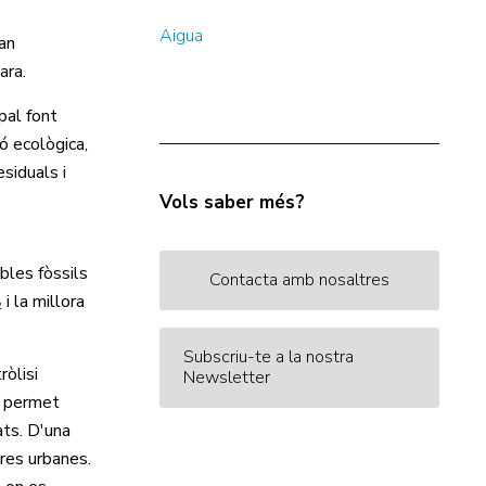
Aigua
fan
 ara.
pal font
ó ecològica,
esiduals i
Vols saber més?
bles fòssils
Contacta amb nosaltres
i la millora
Subscriu-te a la nostra
ròlisi
Newsletter
ic permet
ats. D'una
res urbanes.