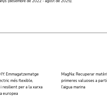
 anys (desembre de 2022 - agost de 2025).
Y: Emmagatzematge
MagNa: Recuperar matèr
èctric més flexible,
primeres valuoses a parti
 i resilient per a la xarxa
l’aigua marina
ca europea