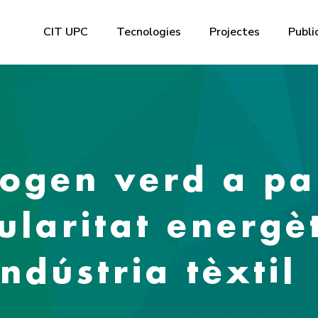
CIT UPC
Tecnologies
Projectes
Publi
ogen verd a par
cularitat energè
indústria tèxtil