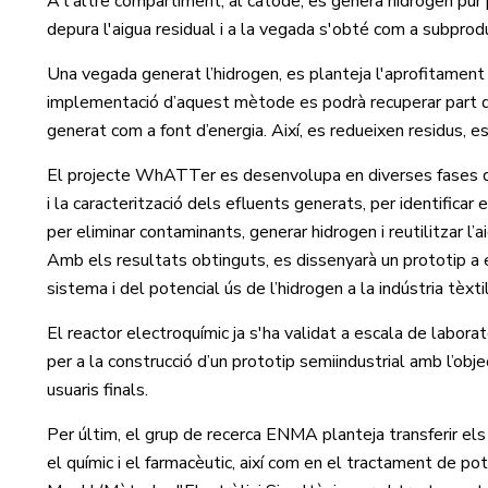
A l'altre compartiment, al càtode, es genera hidrogen pur 
depura l'aigua residual i a la vegada s'obté com a subprod
Una vegada generat l’hidrogen, es planteja l'aprofitament 
implementació d’aquest mètode es podrà recuperar part de l’
generat com a font d’energia. Així, es redueixen residus, es
El projecte WhATTer es desenvolupa en diverses fases que
i la caracterització dels efluents generats, per identificar 
per eliminar contaminants, generar hidrogen i reutilitzar l’
Amb els resultats obtinguts, es dissenyarà un prototip a es
sistema i del potencial ús de l’hidrogen a la indústria tèxti
El reactor electroquímic ja s'ha validat a escala de laborato
per a la construcció d’un prototip semiindustrial amb l’obj
usuaris finals.
Per últim, el grup de recerca ENMA planteja transferir e
el químic i el farmacèutic, així com en el tractament de pota