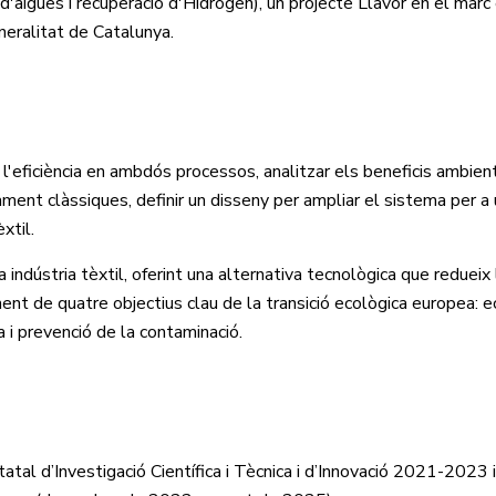
aigües i recuperació d'Hidrogen), un projecte Llavor en el marc 
neralitat de Catalunya.
'eficiència en ambdós processos, analitzar els beneficis ambient
t clàssiques, definir un disseny per ampliar el sistema per a ú
xtil.
ndústria tèxtil, oferint una alternativa tecnològica que redueix 
iment de quatre objectius clau de la transició ecològica europea: 
ua i prevenció de la contaminació.
tal d’Investigació Científica i Tècnica i d’Innovació 2021-2023