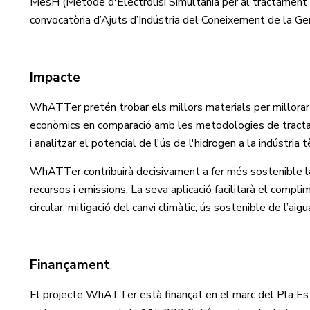
MesH (Mètode d'Electròlisi Simultània per al tractament d'
convocatòria d’Ajuts d’Indústria del Coneixement de la Ge
Impacte
WhATTer pretén trobar els millors materials per millorar l
econòmics en comparació amb les metodologies de tractamen
i analitzar el potencial de l'ús de l'hidrogen a la indústria tè
WhATTer contribuirà decisivament a fer més sostenible la i
recursos i emissions. La seva aplicació facilitarà el compl
circular, mitigació del canvi climàtic, ús sostenible de l’aig
Finançament
El projecte WhATTer està finançat en el marc del Pla Esta