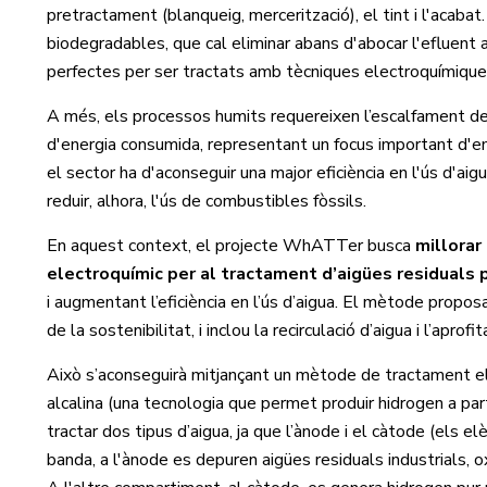
pretractament (blanqueig, mercerització), el tint i l'acabat
biodegradables, que cal eliminar abans d'abocar l'efluent 
perfectes per ser tractats amb tècniques electroquímiques
A més, els processos humits requereixen l’escalfament de g
d'energia consumida, representant un focus important d'em
el sector ha d'aconseguir una major eficiència en l'ús d'ai
reduir, alhora, l'ús de combustibles fòssils.
En aquest context, el projecte WhATTer busca
millorar
electroquímic per al tractament d’aigües residuals 
i augmentant l’eficiència en l’ús d’aigua. El mètode proposa
de la sostenibilitat, i inclou la recirculació d’aigua i l’apr
Això s’aconseguirà mitjançant un mètode de tractament elec
alcalina (una tecnologia que permet produir hidrogen a parti
tractar dos tipus d’aigua, ja que l’ànode i el càtode (els 
banda, a l'ànode es depuren aigües residuals industrials,