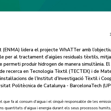
t (ENMA) lidera el projecte WhATTer amb l’objecti
e per al tractament d’aigües residuals tèxtils, mitj
ue permeti produir hidrogen de manera simultània. El
 de recerca en Tecnologia Tèxtil (TECTEX) i de Mate
stal·lacions de l’Institut d’Investigació Tèxtil i Coo
rsitat Politècnica de Catalunya - BarcelonaTech (UP
pel que fa al consum d'aigua i el cinquè responsable de les emiss
ans quantitats d'aigua i energia durant els seus processos humits