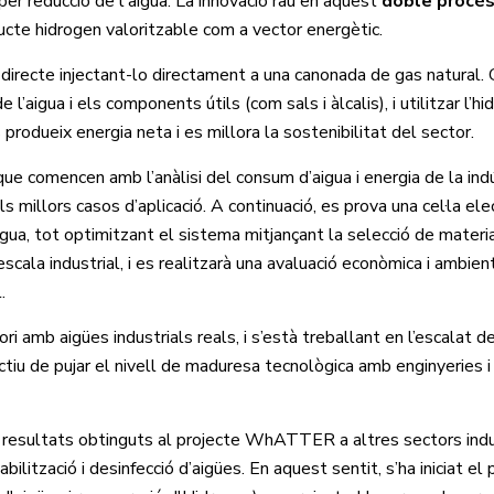
per reducció de l'aigua. La innovació rau en aquest
doble procé
ucte hidrogen valoritzable com a vector energètic.
directe injectant-lo directament a una canonada de gas natural. G
aigua i els components útils (com sals i àlcalis), i utilitzar l’hi
 produeix energia neta i es millora la sostenibilitat del sector.
 comencen amb l’anàlisi del consum d’aigua i energia de la indús
els millors casos d’aplicació. A continuació, es prova una cel·la el
aigua, tot optimitzant el sistema mitjançant la selecció de materia
cala industrial, i es realitzarà una avaluació econòmica i ambien
l.
ri amb aigües industrials reals, i s’està treballant en l’escalat d
ectiu de pujar el nivell de maduresa tecnològica amb enginyeries i
ls resultats obtinguts al projecte WhATTER a altres sectors ind
bilització i desinfecció d’aigües. En aquest sentit, s’ha iniciat el 