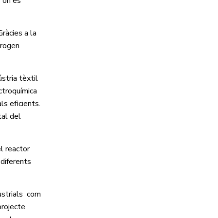
s
on es
ràcies a la
drogen
tria tèxtil
ectroquímica
ls eficients.
tal del
el reactor
 diferents
ustrials com
projecte