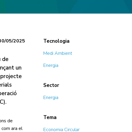
30/05
/2025
Tecnologia
Medi Ambient
u de
Energia
ançant un
 projecte
rials
Sector
peració
Energia
C).
Tema
ions de
, com ara el
Economia Circular