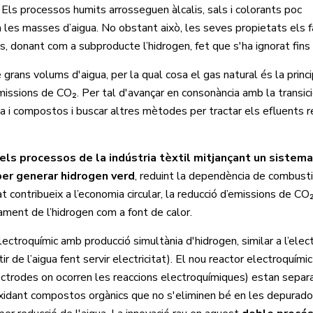
. Els processos humits arrosseguen àlcalis, sals i colorants poc
a les masses d’aigua. No obstant això, les seves propietats els 
, donant com a subproducte l’hidrogen, fet que s'ha ignorat fins
rans volums d'aigua, per la qual cosa el gas natural és la princi
issions de CO₂. Per tal d'avançar en consonància amb la transici
gua i compostos i buscar altres mètodes per tractar els efluents r
 els processos de la indústria tèxtil mitjançant un sistema
per generar hidrogen verd
, reduint la dependència de combusti
t contribueix a l’economia circular, la reducció d’emissions de CO₂ 
ofitament de l’hidrogen com a font de calor.
troquímic amb producció simultània d'hidrogen, similar a l’elect
r de l’aigua fent servir electricitat). El nou reactor electroquím
elèctrodes on ocorren les reaccions electroquímiques) estan separ
 oxidant compostos orgànics que no s'eliminen bé en les depurado