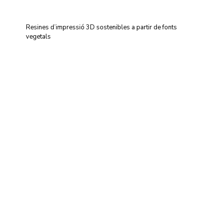
Resines d’impressió 3D sostenibles a partir de fonts
vegetals
Centre d'Innovació i Tecnologia UPC ©
Avís legal
Política de Privacitat
Política de Cookies