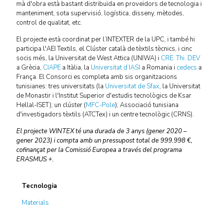
mà d'obra està bastant distribuïda en proveïdors de tecnologia i
manteniment, sota supervisió, logística, disseny, mètodes,
control de qualitat, etc.
El projecte està coordinat per l’INTEXTER de la UPC, i també hi
participa l'AEI Textils, el Clúster català de tèxtils tècnics, i cinc
socis més, la Universitat de West Attica (UNIWA) i
CRE. Thi. DEV
a Grècia,
CIAPE
a Itàlia, la
Universitat d’IASI
a Romania i
cedecs
a
França. El Consorci es completa amb sis organitzacions
tunisianes: tres universitats (la
Universitat de Sfax
, la Universitat
de Monastir i l'Institut Superior d'estudis tecnològics de Ksar
Hellal-ISET); un clúster (
MFC-Pole
); Associació tunisiana
d'investigadors tèxtils (ATCTex) i un centre tecnològic (CRNS).
El projecte WINTEX té una durada de 3 anys (gener 2020 –
gener 2023) i compta amb un pressupost total de 999.998 €,
cofinançat per la Comissió Europea a través del programa
ERASMUS +.
Tecnologia
Materials