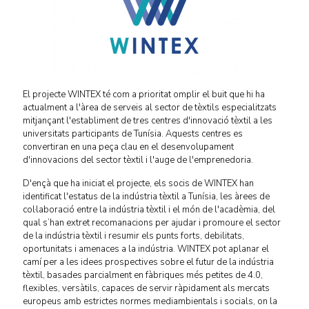
El projecte WINTEX té com a prioritat omplir el buit que hi ha
actualment a l'àrea de serveis al sector de tèxtils especialitzats
mitjançant l'establiment de tres centres d'innovació tèxtil a les
universitats participants de Tunísia. Aquests centres es
convertiran en una peça clau en el desenvolupament
d'innovacions del sector tèxtil i l'auge de l'emprenedoria.
D'ençà que ha iniciat el projecte, els socis de WINTEX han
identificat l'estatus de la indústria tèxtil a Tunísia, les àrees de
col·laboració entre la indústria tèxtil i el món de l'acadèmia, del
qual s’han extret recomanacions per ajudar i promoure el sector
de la indústria tèxtil i resumir els punts forts, debilitats,
oportunitats i amenaces a la indústria. WINTEX pot aplanar el
camí per a les idees prospectives sobre el futur de la indústria
tèxtil, basades parcialment en fàbriques més petites de 4.0,
flexibles, versàtils, capaces de servir ràpidament als mercats
europeus amb estrictes normes mediambientals i socials, on la