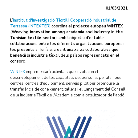
01/03/2021
L’
Institut d'Investigació Tèxtil i Cooperació Industrial de
Terrassa (INTEXTER)
coordina el projecte europeu WINTEX
(
Weaving innovation among academia and industry in the
Tunisian textile sector
), amb l’objectiu d’establir
col·laboracions entre les diferents organitzacions europees i
les presents a Tunísia, creant una xarxa col·laborativa que
beneficiï la indústria tèxtil dels països representats en el
consorci.
WINTEX
implementarà activitats que involucrin el
desenvolupament de les capacitats del personal per als nous
centres, centres d'equipament, serveis pilot per promoure la
transferència de coneixement, tallers i el llançament del Consell
de la Indústria Tèxtil de l'Acadèmia com a catalitzador de l'acció.