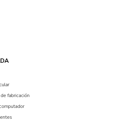
ADA
cular
 de fabricación
r computador
gentes