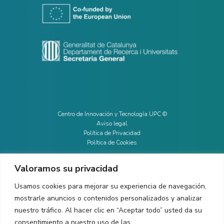
Centro de Innovación y Tecnología UPC ©
Aviso legal
Política de Privacidad
Política de Cookies
Valoramos su privacidad
CONTACTO
Usamos cookies para mejorar su experiencia de navegación,
mostrarle anuncios o contenidos personalizados y analizar
Ed. K2M (Planta 1, Oficina 106)
C/ Jordi Girona 1-3
nuestro tráfico. Al hacer clic en “Aceptar todo” usted da su
08034 Barcelona (España)
consentimiento a nuestro uso de las