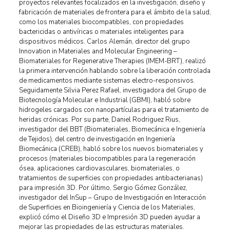
proyectos relevantes focalizados en la investigación, diseño y
fabricación de materiales de frontera para el ámbito de la salud,
como los materiales biocompatibles, con propiedades
bactericidas o antivíricas o materiales inteligentes para
dispositivos médicos. Carlos Alemán, director del grupo
Innovation in Materiales and Molecular Engineering –
Biomateriales for Regenerative Therapies (IMEM-BRT), realizó
la primera intervención hablando sobre la liberación controlada
de medicamentos mediante sistemas electro-responsivos.
Seguidamente Silvia Perez Rafael, investigadora del Grupo de
Biotecnología Molecular e Industrial (GBMI), habló sobre
hidrogeles cargados con nanopartículas para el tratamiento de
heridas crónicas. Por su parte, Daniel Rodriguez Rius,
investigador del BBT (Biomateriales, Biomecánica e Ingeniería
de Tejidos), del centro de investigación en Ingeniería
Biomecánica (CREB), habló sobre los nuevos biomateriales y
procesos (materiales biocompatibles para la regeneración
ósea, aplicaciones cardiovasculares, biomateriales, o
tratamientos de superficies con propiedades antibacterianas)
para impresión 3D. Por último, Sergio Gómez González,
investigador del InSup – Grupo de Investigación en Interacción
de Superficies en Bioingeniería y Ciencia de los Materiales,
explicó cómo el Diseño 3D e Impresión 3D pueden ayudar a
mejorar las propiedades de las estructuras materiales.