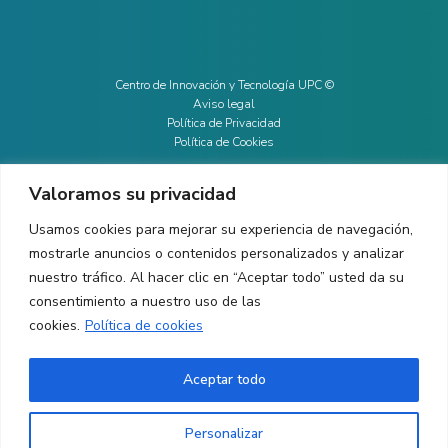
Centro de Innovación y Tecnología UPC ©
Aviso legal
Política de Privacidad
Política de Cookies
Valoramos su privacidad
CONTACTO
Usamos cookies para mejorar su experiencia de navegación,
mostrarle anuncios o contenidos personalizados y analizar
Ed. K2M (Planta 1, Oficina 106)
C/ Jordi Girona 1-3
nuestro tráfico. Al hacer clic en “Aceptar todo” usted da su
08034 Barcelona (España)
consentimiento a nuestro uso de las
cookies.
Política de cookies
+34 93 405 44 03
info.cit@upc.edu
Aceptar todo
Copyright ©
2026
CIT UPC. All rights reserved.
Personalizar