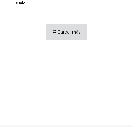
suelo
Cargar más
Centro de Innovación y Tecnología UPC ©
Aviso legal
Política de Privacidad
Política de Cookies