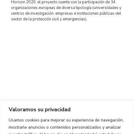
Horizon 2020, el proyecto cuenta con la participación de 34
organizaciones europeas de diversa tipología (universidades y
centros de investigación, empresas e instituciones públicas del
sector de la protección civil y emergencias).
Centro de Innovación y Tecnología UPC ©
Aviso legal
Política de Privacidad
Política de Cookies
Valoramos su privacidad
CONTACTO
Usamos cookies para mejorar su experiencia de navegación,
mostrarle anuncios o contenidos personalizados y analizar
Ed. K2M (Planta 1, Oficina 106)
C/ Jordi Girona 1-3