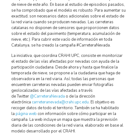
de nieve de este año. En base al estudio de episodios pasados,
se ha comprobado que el modelo es robusto. Para aumentar su
exactitud, son necesarios datos adicionales sobre el estado de
la red viaria cuando se producen nevadas. Las carreteras
catalanas no disponen de sensores que proporcionen datos
sobre el estado del pavimento (temperatura, acumulación de
nieve, etc.). Para cubrir este vacío de información en toda
Catalunya, se ha creado la campaña #CarreteraNevada.
La iniciativa, que coordina CRAHI UPC, consiste en monitorizar
el estado de las vías afectadas por nevadas con ayuda de la
participación ciudadana. Desde ahora y hasta que finalice la
temporada de nieve, se propone a la ciudadania que haga de
observadora en la red viaria. Así, todas las personas que
encuentren carreteras nevadas pueden enviar fotografías
geolocalizadas de las vías afectadas a través
de Twitter
@CarreteraNevada
o de la dirección
electrónica
carreteranevada@crahi.upc.edu
. El objetivo es
recoger datos de todo el territorio. También se ha habilitado
la
página web
con información sobre cómo participar en la
campaña. La web incluye un mapa que muestra la previsión
diaria de las condiciones de la red viaria, elaborado en base al
modelo desarrollado por el CRAHI.