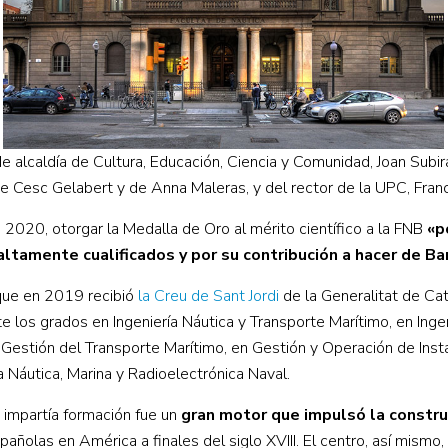
e alcaldía de Cultura, Educación, Ciencia y Comunidad, Joan Subir
n de Cesc Gelabert y de Anna Maleras, y del rector de la UPC, Fran
 2020, otorgar la Medalla de Oro al mérito científico a la FNB
«p
ltamente cualificados y por su contribución a hacer de Ba
ue en 2019 recibió
la Creu de Sant Jordi
de la Generalitat de Ca
rte los grados en Ingeniería Náutica y Transporte Marítimo, en In
 Gestión del Transporte Marítimo, en Gestión y Operación de Inst
 Náutica, Marina y Radioelectrónica Naval.
e impartía formación fue un
gran motor que impulsó la construc
ñolas en América a finales del siglo XVIII. El centro, así mismo,