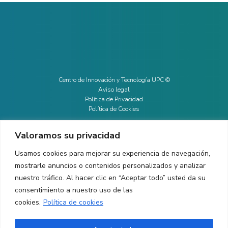
Centro de Innovación y Tecnología UPC ©
Aviso legal
Política de Privacidad
Política de Cookies
Valoramos su privacidad
CONTACTO
Usamos cookies para mejorar su experiencia de navegación,
mostrarle anuncios o contenidos personalizados y analizar
Ed. K2M (Planta 1, Oficina 106)
C/ Jordi Girona 1-3
nuestro tráfico. Al hacer clic en “Aceptar todo” usted da su
08034 Barcelona (España)
consentimiento a nuestro uso de las
cookies.
Política de cookies
+34 93 405 44 03
info.cit@upc.edu