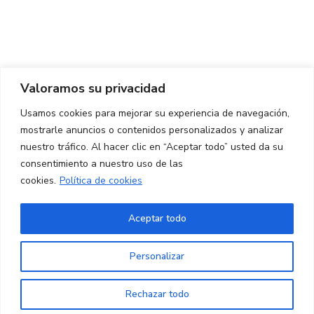
Centro de Innovación y Tecnología UPC ©
Aviso legal
Política de Privacidad
Política de Cookies
Valoramos su privacidad
CONTACTO
Usamos cookies para mejorar su experiencia de navegación,
mostrarle anuncios o contenidos personalizados y analizar
Ed. K2M (Planta 1, Oficina 106)
C/ Jordi Girona 1-3
nuestro tráfico. Al hacer clic en “Aceptar todo” usted da su
08034 Barcelona (España)
consentimiento a nuestro uso de las
cookies.
Política de cookies
+34 93 405 44 03
info.cit@upc.edu
Aceptar todo
Copyright ©
2026
CIT UPC. All rights reserved.
Personalizar
Rechazar todo