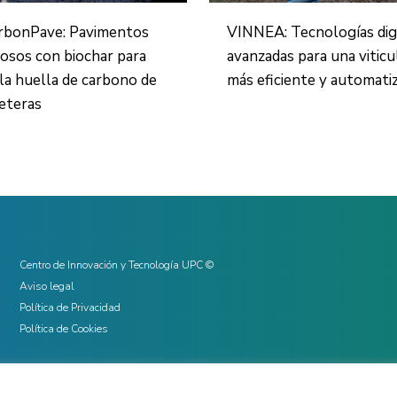
rbonPave: Pavimentos
VINNEA: Tecnologías dig
osos con biochar para
avanzadas para una viticu
 la huella de carbono de
más eficiente y automati
reteras
Centro de Innovación y Tecnología UPC ©
Aviso legal
Política de Privacidad
Política de Cookies