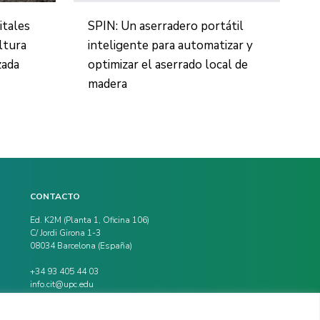
itales
SPIN: Un aserradero portátil
ltura
inteligente para automatizar y
zada
optimizar el aserrado local de
madera
CONTACTO
Ed. K2M (Planta 1, Oficina 106)
C/ Jordi Girona 1-3
08034 Barcelona (España)
+34 93 405 44 03
info.cit@upc.edu