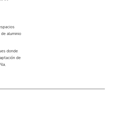
espacios
 de aluminio
ques donde
captación de
ila,