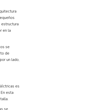
quitectura
 pequeños
 estructura
r en la
dos se
nto de
por un lado,
léctricas es
. En esta
alla.
as se