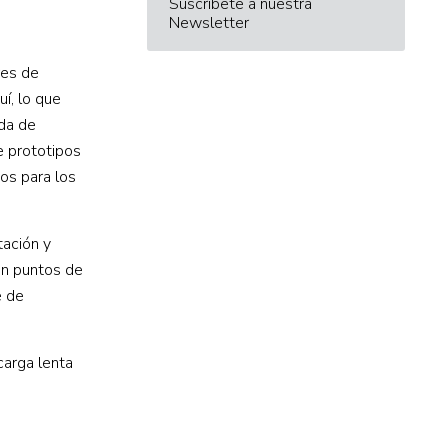
Suscríbete a nuestra
Newsletter
res de
uí, lo que
ida de
e prototipos
os para los
tación y
en puntos de
e de
carga lenta