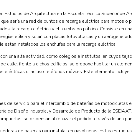
en Estudios de Arquitectura en la Escuela Técnica Superior de Ar
o que sería una red de puntos de recarga eléctrica para motos o
des: la recarga eléctrica y el alumbrado público. Consiste en una
ergías eólica y solar, con placas fotovoltaicas y un aerogenerado
e están instalados los enchufes para la recarga eléctrica.
con una alta actividad, como colegios e institutos, en cuyos teja
 de calle, frente a dichos edificios, se propone habilitar un eleme
os eléctricas o incluso teléfonos móviles. Este elemento incluye, 
es de servicio para el intercambio de baterías de motocicletas e
iería de Diseño Industrial y Desarrollo de Producto de la ESEIAAT
ompuertas, se dispensan al realizar el pedido a través de una pant
doras de baterías para instalar en gasolineras. Estas estructur