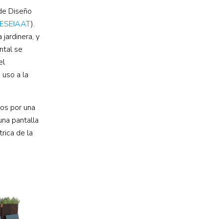
 de Diseño
ESEIAAT
).
jardinera, y
ntal se
el
 uso a la
dos por una
una pantalla
rica de la