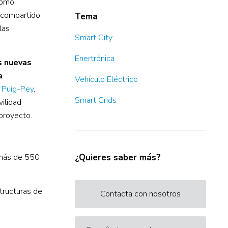
como
 compartido,
Tema
las
Smart City
Enertrónica
s nuevas
a
Vehículo Eléctrico
 Puig-Pey
,
Smart Grids
vilidad
 proyecto.
r más de 550
¿Quieres saber más?
tructuras de
Contacta con nosotros