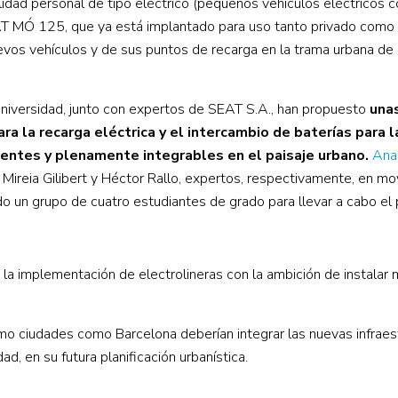
idad personal de tipo eléctrico (pequeños vehículos eléctricos 
EAT MÓ 125, que ya está implantado para uso tanto privado como
uevos vehículos y de sus puntos de recarga en la trama urbana de 
Universidad, junto con expertos de SEAT S.A., han propuesto
una
ra la recarga eléctrica y el intercambio de baterías para l
entes y plenamente integrables en el paisaje urbano.
Ana
n Mireia Gilibert y Héctor Rallo, expertos, respectivamente, en mo
do un grupo de cuatro estudiantes de grado para llevar a cabo el
 la implementación de electrolineras con la ambición de instala
ómo ciudades como Barcelona deberían integrar las nuevas infraes
d, en su futura planificación urbanística.