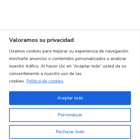
Centro de Innovación y Tecnología UPC ©
Aviso legal
Política de Privacidad
Política de Cookies
Valoramos su privacidad
CONTACTO
Usamos cookies para mejorar su experiencia de navegación,
mostrarle anuncios o contenidos personalizados y analizar
Ed. K2M (Planta 1, Oficina 106)
C/ Jordi Girona 1-3
nuestro tráfico. Al hacer clic en “Aceptar todo” usted da su
08034 Barcelona (España)
consentimiento a nuestro uso de las
cookies.
Política de cookies
+34 93 405 44 03
info.cit@upc.edu
Aceptar todo
Copyright ©
2026
CIT UPC. All rights reserved.
Personalizar
Rechazar todo