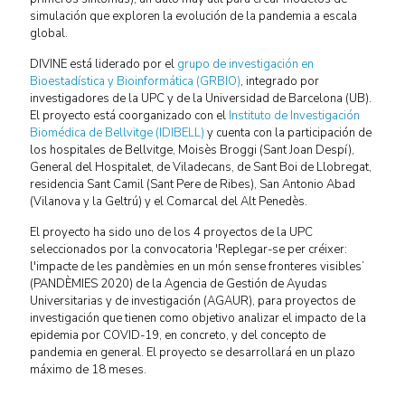
simulación que exploren la evolución de la pandemia a escala
global.
DIVINE está liderado por el
grupo de investigación en
Bioestadística y Bioinformática (GRBIO)
, integrado por
investigadores de la UPC y de la Universidad de Barcelona (UB).
El proyecto está coorganizado con el
Instituto de Investigación
Biomédica de Bellvitge (IDIBELL)
y cuenta con la participación de
los hospitales de Bellvitge, Moisès Broggi (Sant Joan Despí),
General del Hospitalet, de Viladecans, de Sant Boi de Llobregat,
residencia Sant Camil (Sant Pere de Ribes), San Antonio Abad
(Vilanova y la Geltrú) y el Comarcal del Alt Penedès.
El proyecto ha sido uno de los 4 proyectos de la UPC
seleccionados por la convocatoria 'Replegar-se per créixer:
l'impacte de les pandèmies en un món sense fronteres visibles’
(PANDÈMIES 2020) de la Agencia de Gestión de Ayudas
Universitarias y de investigación (AGAUR), para proyectos de
investigación que tienen como objetivo analizar el impacto de la
epidemia por COVID-19, en concreto, y del concepto de
pandemia en general. El proyecto se desarrollará en un plazo
máximo de 18 meses.