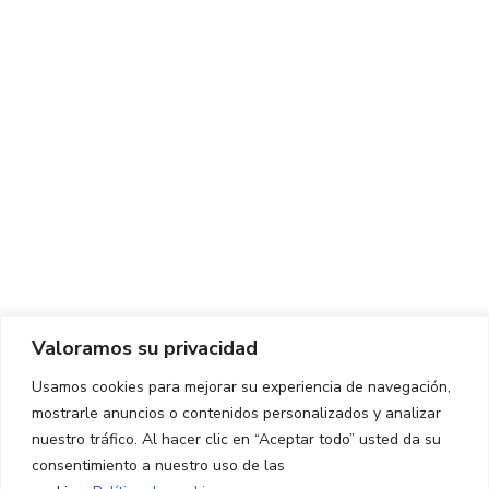
Centro de Innovación y Tecnología UPC ©
Aviso legal
Política de Privacidad
Política de Cookies
Valoramos su privacidad
CONTACTO
Usamos cookies para mejorar su experiencia de navegación,
mostrarle anuncios o contenidos personalizados y analizar
Ed. K2M (Planta 1, Oficina 106)
C/ Jordi Girona 1-3
nuestro tráfico. Al hacer clic en “Aceptar todo” usted da su
08034 Barcelona (España)
consentimiento a nuestro uso de las