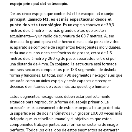
espejo principal del telescopio.
De los cinco espejos que contendrá el telescopio,
el espejo
principal, llamado M1, es el más espectacular desde el
punto de vista tecnológico
. Es un espejo cóncavo de 39,3
metros de diámetro —el más grande de los que existen
actualmente— y un radio de curvatura de 68,7 metros. Al ser
demasiado grande para estar hecho de una sola pieza de vidrio,
el aparato se compone de segmentos hexagonales individuales,
cada uno de unos cinco centímetros de grosor, cerca de 1,5
metros de diámetro y 250 kg de peso, separados entre sí por
una distancia de 4 mm. En conjunto, la estructura está formada
por seis sectores compuestos por 133 segmentos de distinta
forma y funciones. En total, son 798 segmentos hexagonales que
actuarán como un único espejo y serán capaces de recoger
decenas de millones de veces más luz que el ojo humano.
Estos segmentos hexagonales deben estar perfectamente
situados para reproducir la forma del espejo primario. La
precisión en el alineamiento de estos espejos a lo largo de toda
la superficie es de dos nanómetros (un grosor 10.000 veces más
delgado que un cabello humano) y el objetivo es que estos
componentes trabajen juntos para formar un sistema de imagen
perfecto. Todos los días, dos de estos segmentos se extraerán