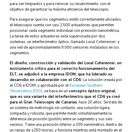
para ser limpiados y para renovar su recubrimiento, con el
objetivo de garantizar la máxima eficiencia del telescopio.
Para asegurar que los segmentos estén correctamente ubicados,
el telescopio cuenta con casi 2.500 actuadores que permiten
posicionar cada segmento individual con precisión nanométrica.
La tarea de estos actuadores está supervisada por dos
sistemas: un interferómetro óptico, llamado
Local Coherencer
, y
una red de aproximadamente 9.000 sensores instalados en los
segmentos.
El diseño, construcción y validación del
Local Coherencer
, un
instrumento crítico para el correcto funcionamiento del
ELT, se adjudicó a la empresa IDOM, que ha liderado su
desarrollo en colaboración con el CD6
. La solución creada por
el CD6 e IDOM, y aprobada por el
European Southern
Observatory (ESO)
, se basa en un
concepto óptico original,
que es una variante del interferómetro que el CD6 ya creó
para el Gran Telescopio de Canarias
, hace 20 años. Se trata de
un sistema de metrología sin contacto, una solución ligera,
compacta y robusta, que permite medir simultáneamente la
diferencia de posición (pistón) entre un segmento y sus seis
vecinos. Tiene una precisión inferior a 300 nanómetros dentro de
un rango de ±250 micras, y funciona mientras está montado en el