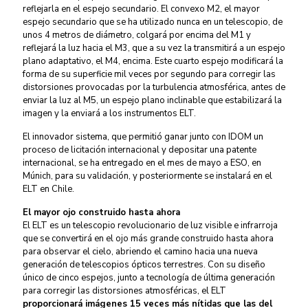
reflejarla en el espejo secundario. El convexo M2, el mayor
espejo secundario que se ha utilizado nunca en un telescopio, de
unos 4 metros de diámetro, colgará por encima del M1 y
reflejará la luz hacia el M3, que a su vez la transmitirá a un espejo
plano adaptativo, el M4, encima. Este cuarto espejo modificará la
forma de su superficie mil veces por segundo para corregir las
distorsiones provocadas por la turbulencia atmosférica, antes de
enviar la luz al M5, un espejo plano inclinable que estabilizará la
imagen y la enviará a los instrumentos ELT.
El innovador sistema, que permitió ganar junto con IDOM un
proceso de licitación internacional y depositar una patente
internacional, se ha entregado en el mes de mayo a ESO, en
Múnich, para su validación, y posteriormente se instalará en el
ELT en Chile.
El mayor ojo construido hasta ahora
El ELT es un telescopio revolucionario de luz visible e infrarroja
que se convertirá en el ojo más grande construido hasta ahora
para observar el cielo, abriendo el camino hacia una nueva
generación de telescopios ópticos terrestres. Con su diseño
único de cinco espejos, junto a tecnología de última generación
para corregir las distorsiones atmosféricas, el ELT
proporcionará imágenes 15 veces más nítidas que las del