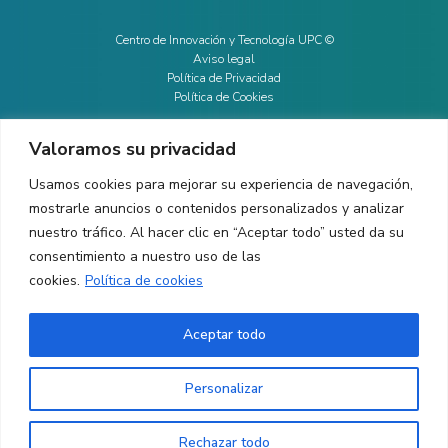
Centro de Innovación y Tecnología UPC ©
Aviso legal
Política de Privacidad
Política de Cookies
Valoramos su privacidad
CONTACTO
Usamos cookies para mejorar su experiencia de navegación,
mostrarle anuncios o contenidos personalizados y analizar
Ed. K2M (Planta 1, Oficina 106)
C/ Jordi Girona 1-3
nuestro tráfico. Al hacer clic en “Aceptar todo” usted da su
08034 Barcelona (España)
consentimiento a nuestro uso de las
cookies.
Política de cookies
+34 93 405 44 03
info.cit@upc.edu
Aceptar todo
Copyright ©
2026
CIT UPC. All rights reserved.
Personalizar
Rechazar todo