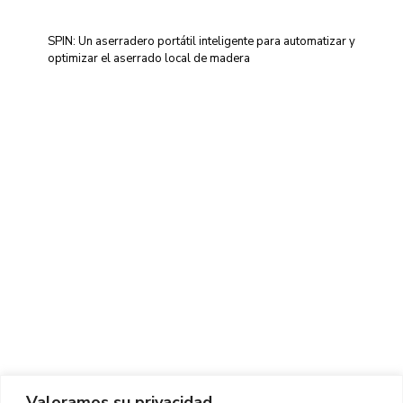
SPIN: Un aserradero portátil inteligente para automatizar y
optimizar el aserrado local de madera
Centro de Innovación y Tecnología UPC ©
Aviso legal
Política de Privacidad
Política de Cookies
Valoramos su privacidad